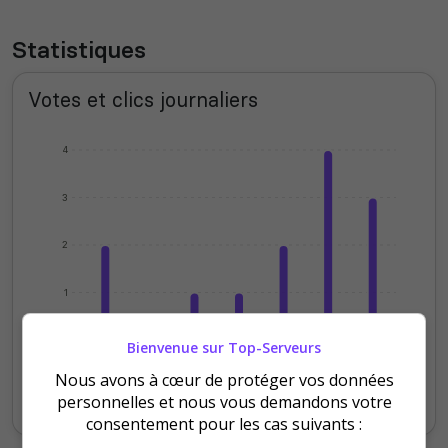
Statistiques
Votes et clics journaliers
4
3
2
1
0
Bienvenue sur Top-Serveurs
Vendredi
Samedi
Dimanche
Lundi
Mardi
Jeudi
Nous avons à cœur de protéger vos données
Votes
Clics
personnelles et nous vous demandons votre
consentement pour les cas suivants :