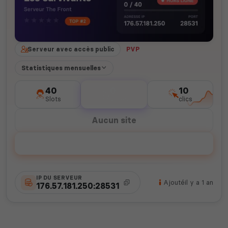
Serveur avec accès public
PVP
Statistiques mensuelles
40
0
10
Slots
votes
clics
Aucun site
Voter
IP DU SERVEUR
Ajouté
il y a 1 an
176.57.181.250:28531