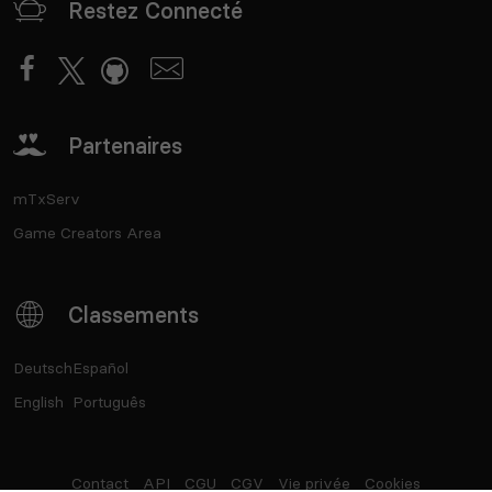
Restez Connecté
Partenaires
mTxServ
Game Creators Area
Classements
Deutsch
Español
English
Português
Contact
API
CGU
CGV
Vie privée
Cookies