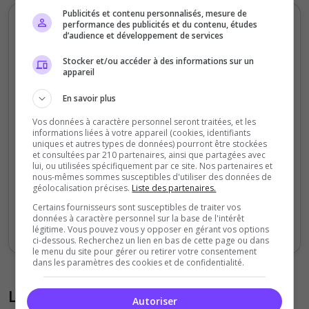
Publicités et contenu personnalisés, mesure de
Votes et clics mensuels
performance des publicités et du contenu, études
d’audience et développement de services
80
Stocker et/ou accéder à des informations sur un
appareil
60
En savoir plus
Vos données à caractère personnel seront traitées, et les
40
informations liées à votre appareil (cookies, identifiants
uniques et autres types de données) pourront être stockées
et consultées par 210 partenaires, ainsi que partagées avec
20
lui, ou utilisées spécifiquement par ce site. Nos partenaires et
nous-mêmes sommes susceptibles d'utiliser des données de
géolocalisation précises.
Liste des partenaires.
0
Sept
Oct
Nov
Déc
Jan
Fév
Mars
Avr
Mai
Juil
Certains fournisseurs sont susceptibles de traiter vos
données à caractère personnel sur la base de l'intérêt
Votes
Clics
légitime. Vous pouvez vous y opposer en gérant vos options
ci-dessous. Recherchez un lien en bas de cette page ou dans
le menu du site pour gérer ou retirer votre consentement
dans les paramètres des cookies et de confidentialité.
Liste des avis du serveur
Autoriser