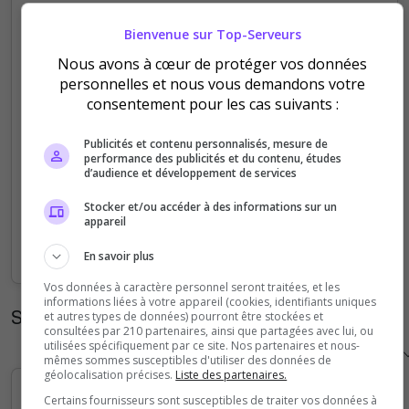
5
Bienvenue sur Top-Serveurs
Nous avons à cœur de protéger vos données
4
personnelles et nous vous demandons votre
consentement pour les cas suivants :
3
Publicités et contenu personnalisés, mesure de
2
performance des publicités et du contenu, études
d’audience et développement de services
1
Stocker et/ou accéder à des informations sur un
appareil
0
Sep
Oct
Nov
Dec
Jan
Feb
Mar
Apr
May
Jun
Jul
Aug
En savoir plus
Vos données à caractère personnel seront traitées, et les
informations liées à votre appareil (cookies, identifiants uniques
Statistiques horaires
et autres types de données) pourront être stockées et
consultées par 210 partenaires, ainsi que partagées avec lui, ou
utilisées spécifiquement par ce site. Nos partenaires et nous-
mêmes sommes susceptibles d'utiliser des données de
géolocalisation précises.
Liste des partenaires.
Certains fournisseurs sont susceptibles de traiter vos données à
5