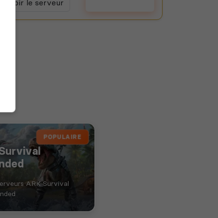
Voir le serveur
Voter
POPULAIRE
Survival
nded
serveurs ARK Survival
nded