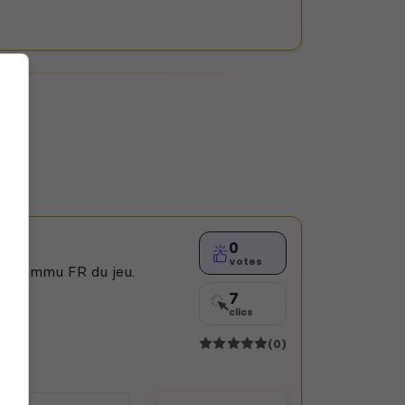
0
votes
 la commu FR du jeu.
7
clics
(0)