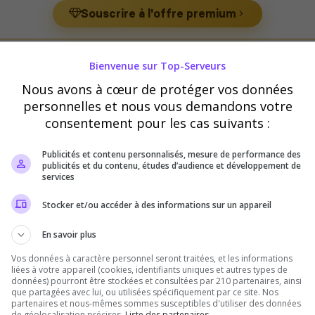
Souscrire à l'offre premium
Bienvenue sur Top-Serveurs
ur Team Fortress 2
Nous avons à cœur de protéger vos données
personnelles et nous vous demandons votre
consentement pour les cas suivants :
Publicités et contenu personnalisés, mesure de performance des
publicités et du contenu, études d’audience et développement de
services
La Maison [FR/QC]
Stocker et/ou accéder à des informations sur un appareil
Serveur chill TF2 pour retrouver toute
En savoir plus
Vos données à caractère personnel seront traitées, et les informations
liées à votre appareil (cookies, identifiants uniques et autres types de
données) pourront être stockées et consultées par 210 partenaires, ainsi
que partagées avec lui, ou utilisées spécifiquement par ce site. Nos
partenaires et nous-mêmes sommes susceptibles d'utiliser des données
de géolocalisation précises.
Liste des partenaires.