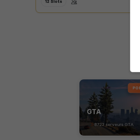
12 Slots
PO
GTA
8723 serveurs GTA