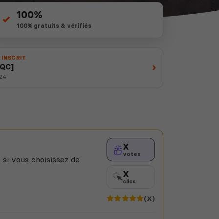
100%
100% gratuits & vérifiés
 INSCRIT
›
/QC]
024
X
votes
 si vous choisissez de
X
clics
(X)