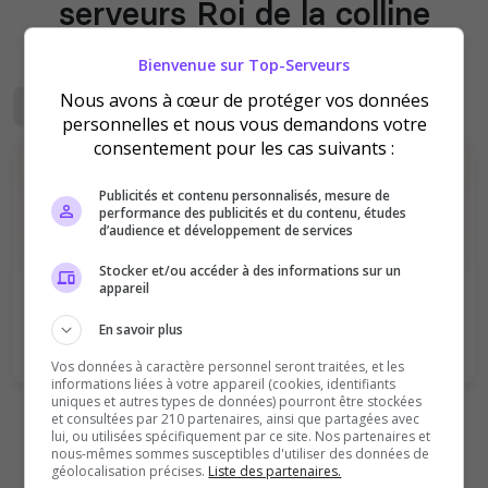
serveurs Roi de la colline
Bienvenue sur Top-Serveurs
Classement mis à jour le
09/08/2026
Nous avons à cœur de protéger vos données
Mensuel
Votes
Roi de la colline
personnelles et nous vous demandons votre
consentement pour les cas suivants :
Publicités et contenu personnalisés, mesure de
Il n'y a pas encore de serveurs Roi de la
performance des publicités et du contenu, études
d’audience et développement de services
colline disponibles pour le moment.
Vous avez un serveur Team Fortress 2 ? Soyez le
Stocker et/ou accéder à des informations sur un
appareil
premier à
ajouter
un serveur Roi de la colline sur
ce Top !
En savoir plus
Vos données à caractère personnel seront traitées, et les
informations liées à votre appareil (cookies, identifiants
uniques et autres types de données) pourront être stockées
et consultées par 210 partenaires, ainsi que partagées avec
Ajouter votre serveur sur le Top !
lui, ou utilisées spécifiquement par ce site. Nos partenaires et
nous-mêmes sommes susceptibles d'utiliser des données de
géolocalisation précises.
Liste des partenaires.