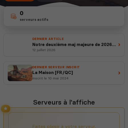
0
depuis 2012
100%
serveurs actifs
14 ans d'expertise
100% gratuits & vérifiés
DERNIER ARTICLE
›
Notre deuxième maj majeure de 2026
est en ligne
12 juillet 2026
DERNIER SERVEUR INSCRIT
›
La Maison [FR/QC]
inscrit le 10 mai 2024
Serveurs à l'affiche
Faites plaisir à votre serveur,