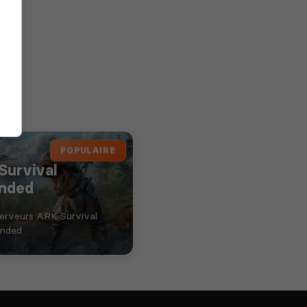
POPULAIRE
Survival
nded
serveurs ARK Survival
nded