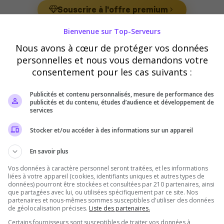
Souscrire à l'offre premium
Bienvenue sur Top-Serveurs
Nous avons à cœur de protéger vos données
eurs Roleplay
personnelles et nous vous demandons votre
consentement pour les cas suivants :
Publicités et contenu personnalisés, mesure de performance des
publicités et du contenu, études d’audience et développement de
services
Stocker et/ou accéder à des informations sur un appareil
Il n'y a pas encore de serveurs Roleplay
En savoir plus
disponibles pour le moment.
Vos données à caractère personnel seront traitées, et les informations
liées à votre appareil (cookies, identifiants uniques et autres types de
Vous avez un serveur Terraria ? Soyez le premier à
ajouter
u
données) pourront être stockées et consultées par 210 partenaires, ainsi
serveur Roleplay sur ce Top !
que partagées avec lui, ou utilisées spécifiquement par ce site. Nos
partenaires et nous-mêmes sommes susceptibles d'utiliser des données
de géolocalisation précises.
Liste des partenaires.
Certains fournisseurs sont susceptibles de traiter vos données à