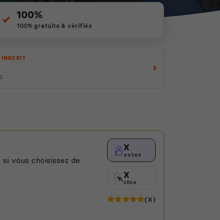
100%
100% gratuits & vérifiés
 INSCRIT
›
25
X
votes
 si vous choisissez de
X
clics
(X)