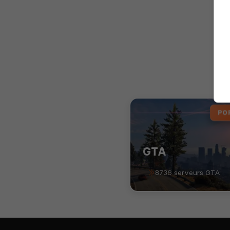
PO
GTA
8736 serveurs GTA