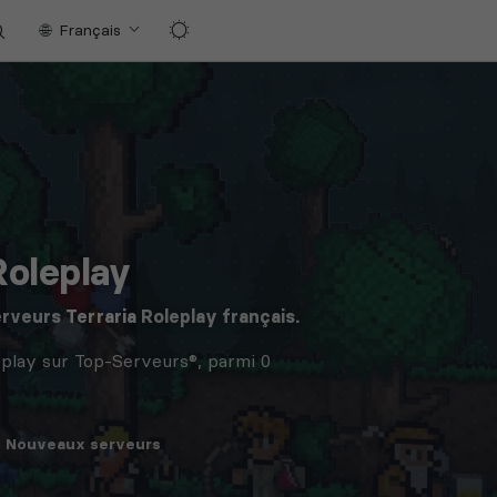
Français
Roleplay
erveurs
Terraria
Roleplay français.
eplay sur Top-Serveurs®, parmi 0
Nouveaux
serveurs