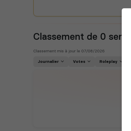
Classement de 0
serv
Classement mis à jour le
07/08/2026
Journalier
Votes
Roleplay