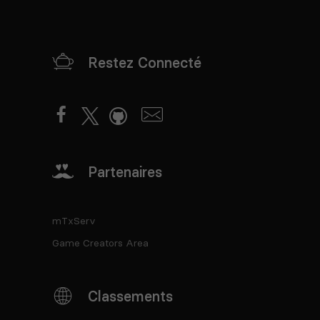
Restez Connecté
Partenaires
mTxServ
Game Creators Area
Classements