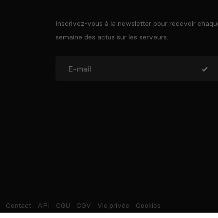
Inscrivez-vous à la newsletter pour recevoir chaqu
semaine des actus sur les serveurs.
Contact
API
CGU
CGV
Vie privée
Cookies