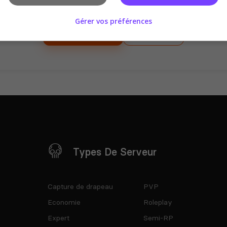
sur ce serveur !
Gérer vos préférences
Se connecter
S'inscrire
Types De Serveur
Capture de drapeau
PVP
Economie
Roleplay
Expert
Semi-RP