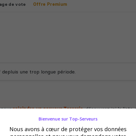
age de vote
Offre Premium
f depluis une trop longue période.
e pour
rejoindre un serveur Terraria
, découvrez ici la liste
Bienvenue sur Top-Serveurs
Nous avons à cœur de protéger vos données