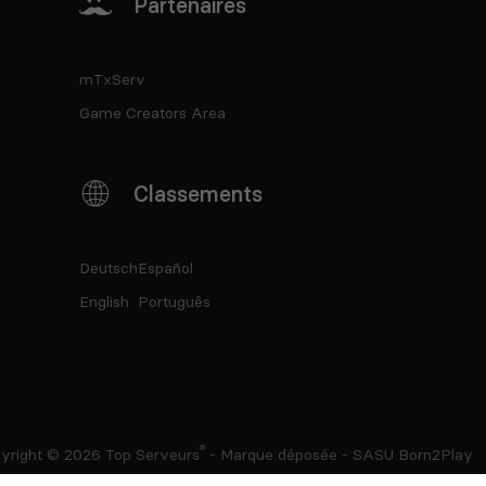
Partenaires
mTxServ
Game Creators Area
Classements
Deutsch
Español
English
Português
®
yright © 2026
Top Serveurs
- Marque déposée - SASU Born2Play