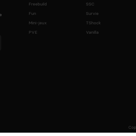
Freebuild
SSC
Fun
Survie
e
Mini-jeux
TShock
PVE
Vanilla
Cop