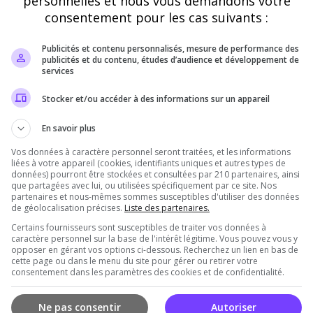
personnelles et nous vous demandons votre
consentement pour les cas suivants :
Publicités et contenu personnalisés, mesure de performance des
publicités et du contenu, études d’audience et développement de
services
Il n'y a pas encore d'avis sur ce serveur.
Stocker et/ou accéder à des informations sur un appareil
Qualité
Staff du serveur
Ambiance
Disponibil
En savoir plus
Vos données à caractère personnel seront traitées, et les informations
liées à votre appareil (cookies, identifiants uniques et autres types de
données) pourront être stockées et consultées par 210 partenaires, ainsi
rveur
que partagées avec lui, ou utilisées spécifiquement par ce site. Nos
partenaires et nous-mêmes sommes susceptibles d'utiliser des données
de géolocalisation précises.
Liste des partenaires.
Certains fournisseurs sont susceptibles de traiter vos données à
caractère personnel sur la base de l'intérêt légitime. Vous pouvez vous y
opposer en gérant vos options ci-dessous. Recherchez un lien en bas de
cette page ou dans le menu du site pour gérer ou retirer votre
consentement dans les paramètres des cookies et de confidentialité.
Ne pas consentir
Autoriser
Vous devez être connecté pour ajouter un avis