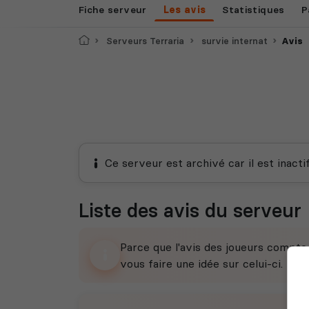
Fiche serveur
Les avis
Statistiques
P
Accueil
Serveurs Terraria
survie internat
Avis
Ce serveur est archivé car il est inacti
Liste des avis du serveur
Parce que l'avis des joueurs compt
vous faire une idée sur celui-ci.