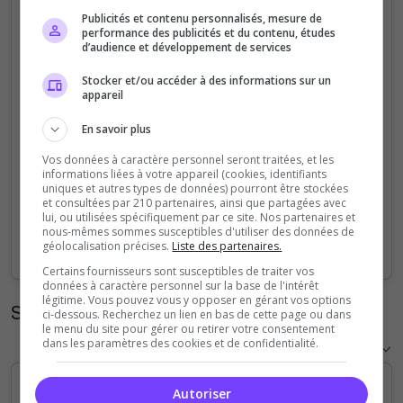
Publicités et contenu personnalisés, mesure de
5
performance des publicités et du contenu, études
d’audience et développement de services
4
Stocker et/ou accéder à des informations sur un
appareil
3
En savoir plus
2
Vos données à caractère personnel seront traitées, et les
informations liées à votre appareil (cookies, identifiants
uniques et autres types de données) pourront être stockées
1
et consultées par 210 partenaires, ainsi que partagées avec
lui, ou utilisées spécifiquement par ce site. Nos partenaires et
nous-mêmes sommes susceptibles d'utiliser des données de
0
géolocalisation précises.
Liste des partenaires.
Sep
Oct
Nov
Dec
Jan
Feb
Mar
Apr
May
Jun
Jul
Aug
Certains fournisseurs sont susceptibles de traiter vos
données à caractère personnel sur la base de l'intérêt
légitime. Vous pouvez vous y opposer en gérant vos options
Statistiques horaires
ci-dessous. Recherchez un lien en bas de cette page ou dans
le menu du site pour gérer ou retirer votre consentement
dans les paramètres des cookies et de confidentialité.
Autoriser
5