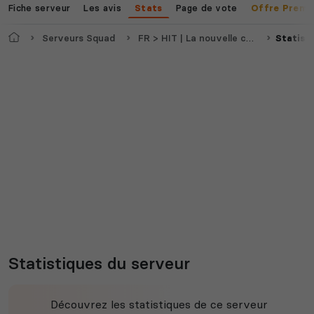
Fiche serveur
Les avis
Page de vote
Stats
Offre Premi
Accueil
Serveurs Squad
FR > HIT | La nouvelle communauté Française | SERIOUS / MIC OBLIGATOIRE
Statist
Statistiques du serveur
Découvrez les statistiques de ce serveur