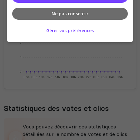
Ne pas consentir
4
3
Gérer vos préférences
2
1
0
06h
08h
10h
12h
14h
16h
18h
20h
22h
00h
02h
04h
06h
Statistiques des votes et clics
Vous pouvez découvrir des statistiques
détaillées sur le nombre de votes et de clics