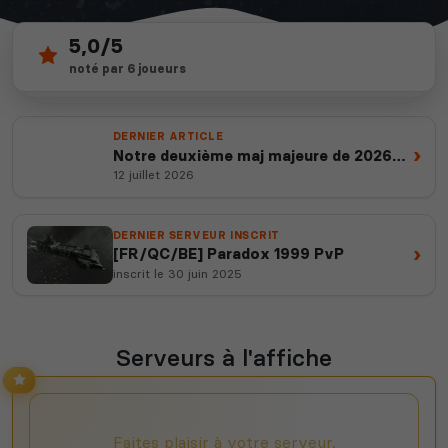
5,0/5
6
depuis 2012
noté par 6 joueurs
serveurs actifs
14 ans d'expertise
DERNIER ARTICLE
›
Notre deuxième maj majeure de 2026
est en ligne
12 juillet 2026
DERNIER SERVEUR INSCRIT
›
[FR/QC/BE] Paradox 1999 PvP
inscrit le 30 juin 2025
Serveurs à l'affiche
Faites plaisir à votre serveur,