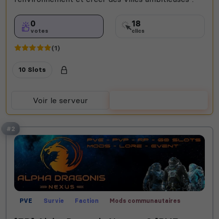
0
18
votes
clics
(1)
10 Slots
Voir le serveur
Voter
#2
PVE
Survie
Faction
Mods communautaires
PVP
Safe Zone
Roleplay
Fun