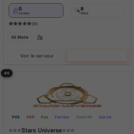
0
8
votes
clics
(0)
32 Slots
Voir le serveur
Voter
#6
PVE
PVP
Fun
Faction
Semi-RP
Survie
Champ de bataille
Arene
Safe Zone
⭐⭐⭐Stars Universe⭐⭐⭐
Mods communautaires