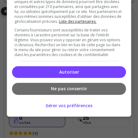
uniques et autres types de données) pourront être stockées
et consultées par 210 partenaires, ainsi que partagées avec
#4
lui, ou utilisées spécifiquement par ce site. Nos partenaires et
nous-mêmes sommes susceptibles d'utiliser des données de
géolocalisation précises.
Liste des partenaires.
Certains fournisseurs sont susceptibles de traiter vos
données à caractère personnel sur la base de l'intérêt
légitime. Vous pouvez vous y opposer en gérant vos options
ci-dessous. Recherchez un lien en bas de cette page ou dans
le menu du site pour gérer ou retirer votre consentement
dans les paramètres des cookies et de confidentialité.
PVE
PVP
Fun
Faction
Semi-RP
Survie
Champ de bataille
Arene
Safe Zone
[FR] PVE | PVP-RP | Banquise Coorp
Mods communautaires
Autoriser
Vous souhaitez vivre une expérience durable et
agréable ? Nous ne possédons pas 5 étoiles pour
Ne pas consentir
rien ! - Une stabilités et lag à toute épreuve. -
Minerais Exclusif - Mod Mk - NPC exclusif
Gérer vos préférences
0
25
votes
clics
(1)