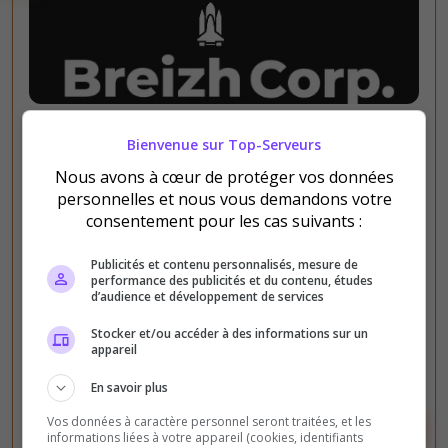
PVE
PVP
Survie
Fun
Bienvenue sur Top-Serveurs
BREIZH CORP
Nous avons à cœur de protéger vos données
Serveur simple, Vanilla, fonctionne avec Torch.
personnelles et nous vous demandons votre
Hangar virtuel Fonctionnel !
consentement pour les cas suivants :
Publicités et contenu personnalisés, mesure de
0
5
performance des publicités et du contenu, études
votes
clics
d’audience et développement de services
(1)
Stocker et/ou accéder à des informations sur un
appareil
30 Slots
En savoir plus
Vos données à caractère personnel seront traitées, et les
Voir le serveur
Voter
informations liées à votre appareil (cookies, identifiants