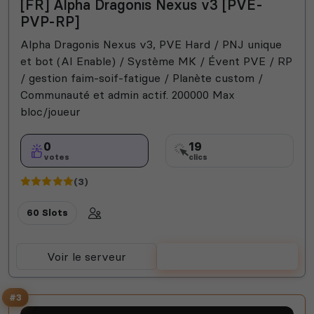
[FR] Alpha Dragonis Nexus v3 [PVE-
PVP-RP]
Alpha Dragonis Nexus v3, PVE Hard / PNJ unique
et bot (AI Enable) / Système MK / Évent PVE / RP
/ gestion faim-soif-fatigue / Planète custom /
Communauté et admin actif. 200000 Max
bloc/joueur
0
19
votes
clics
(3)
60 Slots
Voir le serveur
Voter
#3