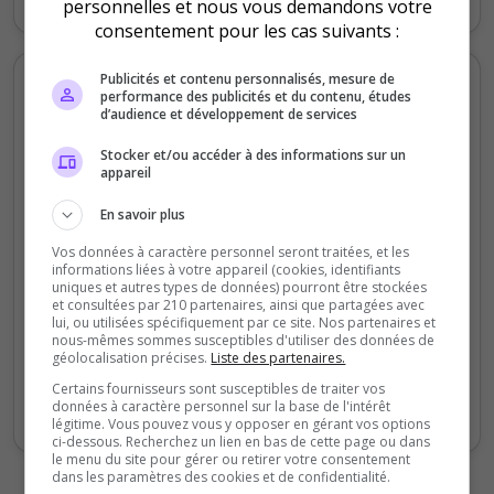
personnelles et nous vous demandons votre
consentement pour les cas suivants :
Votes et clics mensuels
Publicités et contenu personnalisés, mesure de
performance des publicités et du contenu, études
d’audience et développement de services
300
Stocker et/ou accéder à des informations sur un
appareil
200
En savoir plus
Vos données à caractère personnel seront traitées, et les
informations liées à votre appareil (cookies, identifiants
100
uniques et autres types de données) pourront être stockées
et consultées par 210 partenaires, ainsi que partagées avec
lui, ou utilisées spécifiquement par ce site. Nos partenaires et
nous-mêmes sommes susceptibles d'utiliser des données de
0
géolocalisation précises.
Liste des partenaires.
Sept
Oct
Nov
Déc
Jan
Fév
Mars
Avr
Mai
Juil
Certains fournisseurs sont susceptibles de traiter vos
données à caractère personnel sur la base de l'intérêt
Votes
Clics
légitime. Vous pouvez vous y opposer en gérant vos options
ci-dessous. Recherchez un lien en bas de cette page ou dans
le menu du site pour gérer ou retirer votre consentement
dans les paramètres des cookies et de confidentialité.