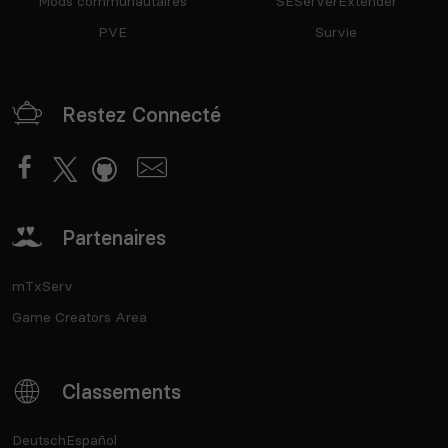
Mods communautaires
SEServerExtender
PVE
Survie
Restez Connecté
Partenaires
mTxServ
Game Creators Area
Classements
Deutsch
Español