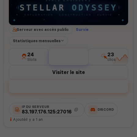
Serveur avec accès public
Survie
Statistiques mensuelles
24
0
23
Slots
votes
clics
Visiter le site
Voter
IP DU SERVEUR
DISCORD
83.197.176.125:27016
Ajouté
il y a 1 an