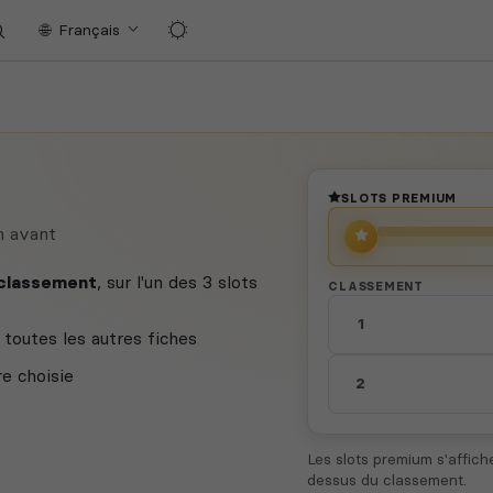
Français
SLOTS PREMIUM
n avant
 classement
, sur l'un des 3 slots
CLASSEMENT
1
toutes les autres fiches
re choisie
2
Les slots premium s'affic
dessus du classement.