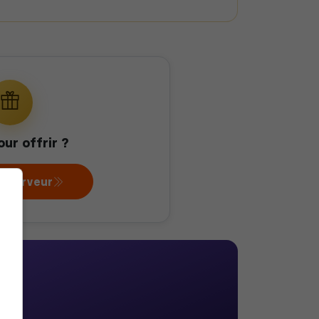
our offrir ?
au serveur