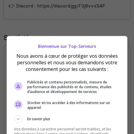
👉 Discord : https://discord.gg/F3j8vvxS4F
Statistiques
Bienvenue sur Top-Serveurs
Votes et clics journaliers
Nous avons à cœur de protéger vos données
personnelles et nous vous demandons votre
500
consentement pour les cas suivants :
400
Publicités et contenu personnalisés, mesure de
performance des publicités et du contenu, études
300
d’audience et développement de services
200
Stocker et/ou accéder à des informations sur un
appareil
100
En savoir plus
0
Vos données à caractère personnel seront traitées, et les
Dimanche
Lundi
Mardi
Jeudi
Samedi
informations liées à votre appareil (cookies, identifiants