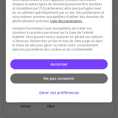
uniques et autres types de données) pourront être stockées
Votes
Clics
et consultées par 210 partenaires, ainsi que partagées avec
lui, ou utilisées spécifiquement par ce site. Nos partenaires et
nous-mêmes sommes susceptibles d'utiliser des données de
géolocalisation précises.
Liste des partenaires.
Votes et clics mensuels
Certains fournisseurs sont susceptibles de traiter vos
données à caractère personnel sur la base de l'intérêt
légitime. Vous pouvez vous y opposer en gérant vos options
ci-dessous. Recherchez un lien en bas de cette page ou dans
20000
le menu du site pour gérer ou retirer votre consentement
dans les paramètres des cookies et de confidentialité.
15000
Autoriser
10000
Ne pas consentir
5000
0
Gérer vos préférences
Sept
Oct
Nov
Déc
Jan
Fév
Mars
Avr
Mai
Juil
Votes
Clics