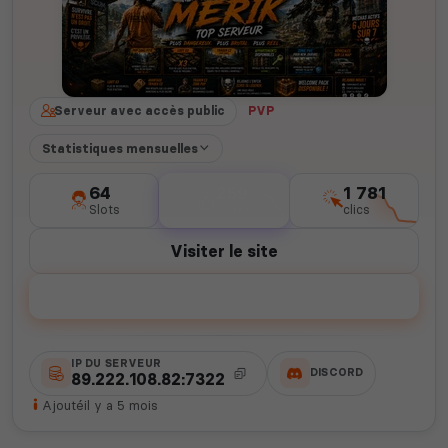
Serveur avec accès public
PVP
Statistiques mensuelles
64
259
1 781
Slots
votes
clics
Visiter le site
Voter
IP DU SERVEUR
DISCORD
89.222.108.82:7322
Ajouté
il y a 5 mois