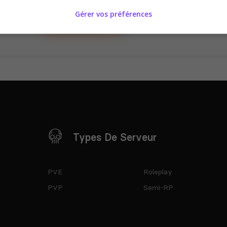
Gérer vos préférences
Se connecter
S'inscrire
Types De Serveur
PVE
Roleplay
PVP
Semi-RP