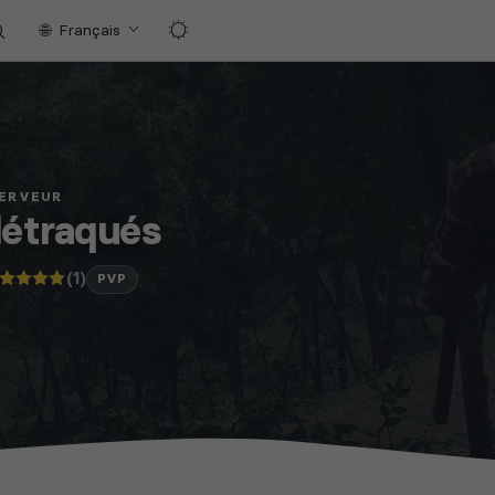
Français
SERVEUR
détraqués
(1)
PVP