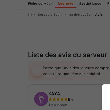
Fiche serveur
Les avis
Statistiques
P
Accueil
Serveurs Scum
les détraqués
Avis
Liste des avis du serveur
Parce que l'avis des joueurs compt
vous faire une idée sur celui-ci.
KAYA
5
/5
il y a 2 mois