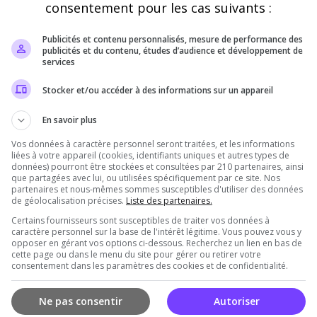
consentement pour les cas suivants :
Staff du serveur
Publicités et contenu personnalisés, mesure de performance des
Disponibilité
publicités et du contenu, études d’audience et développement de
services
en vanilla admin en apprentissage mais present au besoin
Stocker et/ou accéder à des informations sur un appareil
En savoir plus
Vos données à caractère personnel seront traitées, et les informations
liées à votre appareil (cookies, identifiants uniques et autres types de
données) pourront être stockées et consultées par 210 partenaires, ainsi
rveur
que partagées avec lui, ou utilisées spécifiquement par ce site. Nos
partenaires et nous-mêmes sommes susceptibles d'utiliser des données
de géolocalisation précises.
Liste des partenaires.
Certains fournisseurs sont susceptibles de traiter vos données à
caractère personnel sur la base de l'intérêt légitime. Vous pouvez vous y
opposer en gérant vos options ci-dessous. Recherchez un lien en bas de
cette page ou dans le menu du site pour gérer ou retirer votre
consentement dans les paramètres des cookies et de confidentialité.
Vous devez être connecté pour ajouter un avis
Ne pas consentir
Autoriser
sur ce serveur !