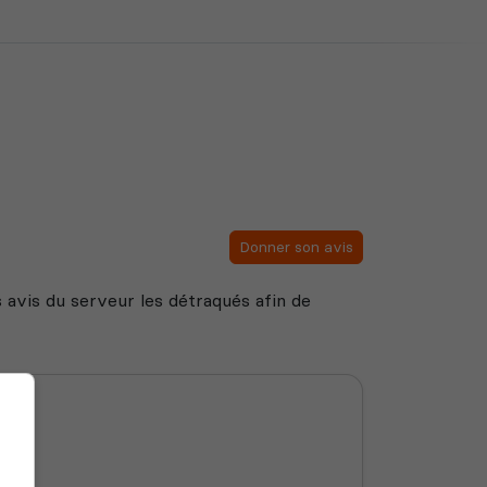
Donner son avis
es avis du serveur les détraqués afin de