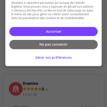
données à caractère personnel sur la base de l'intérêt
Staff du serveur
légitime. Vous pouvez vous y opposer en gérant vos options
Ambiance
ci-dessous. Recherchez un lien en bas de cette page ou dans
le menu du site pour gérer ou retirer votre consentement
Disponibilité
dans les paramètres des cookies et de confidentialité.
Serveur généreux avec un
Autoriser
accompagnement sincère des staffs et
vétérans du serveur. merci pour mon
Ne pas consentir
premier vol en avion, j'ai vu la map sous un
autre angle ( oui j'avais la tête à l'envers
Gérer vos préférences
mdr )
Dramise
5
/5
il y a 1 an