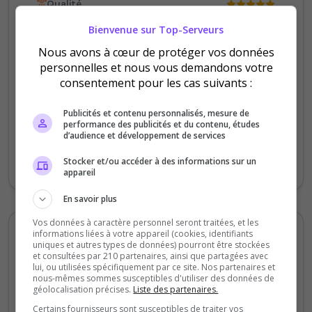
Qualité
Staff du serveur
Bienvenue sur Top-Serveurs
Ambiance
Nous avons à cœur de protéger vos données
Disponibilité
personnelles et nous vous demandons votre
consentement pour les cas suivants :
PVP PVE il y en a pour tous les gouts.
Nombreux en voc discord pour s'amuser et
Publicités et contenu personnalisés, mesure de
performance des publicités et du contenu, études
se taquiner. 0 toxicité permise. Un régal
d’audience et développement de services
pour les hommes mais aussi pour les
Stocker et/ou accéder à des informations sur un
femmes. A tester!!!
appareil
En savoir plus
Vos données à caractère personnel seront traitées, et les
informations liées à votre appareil (cookies, identifiants
Shokychoc
uniques et autres types de données) pourront être stockées
5
/5
et consultées par 210 partenaires, ainsi que partagées avec
lui, ou utilisées spécifiquement par ce site. Nos partenaires et
il y a 1 an
nous-mêmes sommes susceptibles d'utiliser des données de
géolocalisation précises.
Liste des partenaires.
Qualité
Certains fournisseurs sont susceptibles de traiter vos