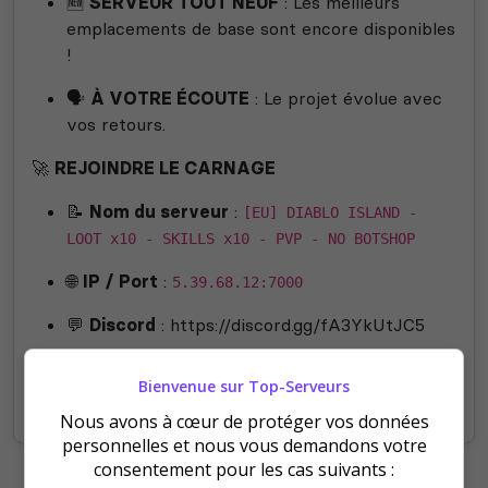
🆕
SERVEUR TOUT NEUF
: Les meilleurs
emplacements de base sont encore disponibles
!
🗣️
À VOTRE ÉCOUTE
: Le projet évolue avec
vos retours.
🚀
REJOINDRE LE CARNAGE
📝
Nom du serveur
:
[EU] DIABLO ISLAND -
LOOT x10 - SKILLS x10 - PVP - NO BOTSHOP
🌐
IP / Port
:
5.39.68.12:7000
💬
Discord
: https://discord.gg/fA3YkUtJC5
"À Diablo Island, la monnaie se paie en plomb.
Bienvenue sur Top-Serveurs
Prépare tes chargeurs."
Nous avons à cœur de protéger vos données
personnelles et nous vous demandons votre
consentement pour les cas suivants :