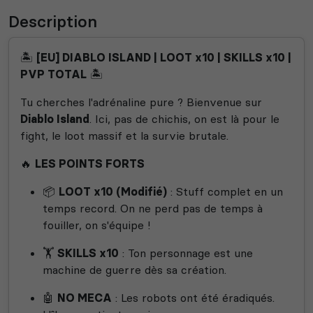
Description
🏝️
[EU] DIABLO ISLAND | LOOT x10 | SKILLS x10 |
PVP TOTAL
🏝️
Tu cherches l'adrénaline pure ? Bienvenue sur
Diablo Island
. Ici, pas de chichis, on est là pour le
fight, le loot massif et la survie brutale.
🔥
LES POINTS FORTS
📦
LOOT x10 (Modifié)
: Stuff complet en un
temps record. On ne perd pas de temps à
fouiller, on s'équipe !
🏋️
SKILLS x10
: Ton personnage est une
machine de guerre dès sa création.
🤖
NO MECA
: Les robots ont été éradiqués.