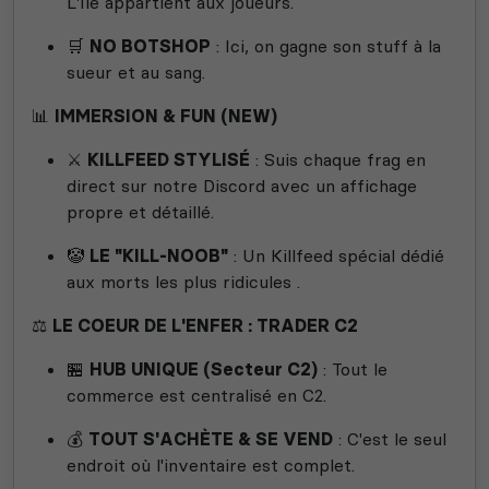
L'île appartient aux joueurs.
🛒
NO BOTSHOP
: Ici, on gagne son stuff à la
sueur et au sang.
📊
IMMERSION & FUN (NEW)
⚔️
KILLFEED STYLISÉ
: Suis chaque frag en
direct sur notre Discord avec un affichage
propre et détaillé.
🤡
LE "KILL-NOOB"
: Un Killfeed spécial dédié
aux morts les plus ridicules .
⚖️
LE COEUR DE L'ENFER : TRADER C2
🏪
HUB UNIQUE (Secteur C2)
: Tout le
commerce est centralisé en C2.
💰
TOUT S'ACHÈTE & SE VEND
: C'est le seul
endroit où l'inventaire est complet.