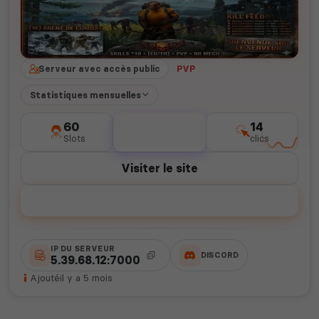
Serveur avec accès public
PVP
Statistiques mensuelles
60
0
14
Slots
votes
clics
Visiter le site
Voter
IP DU SERVEUR
DISCORD
5.39.68.12:7000
Ajouté
il y a 5 mois