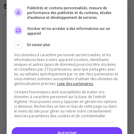
Statistiques
Publicités et contenu personnalisés, mesure de
performance des publicités et du contenu, études
d’audience et développement de services
Votes et clics journaliers
Stocker et/ou accéder à des informations sur un
appareil
5
En savoir plus
4
Vos données à caractère personnel seront traitées, et les
3
informations liées à votre appareil (cookies, identifiants
uniques et autres types de données) pourront être stockées
et consultées par 210 partenaires, ainsi que partagées avec
2
lui, ou utilisées spécifiquement par ce site. Nos partenaires et
nous-mêmes sommes susceptibles d'utiliser des données de
1
géolocalisation précises.
Liste des partenaires.
Certains fournisseurs sont susceptibles de traiter vos
0
données à caractère personnel sur la base de l'intérêt
Samedi
Lundi
Mardi
Mercredi
Jeudi
Vendredi
légitime. Vous pouvez vous y opposer en gérant vos options
ci-dessous. Recherchez un lien en bas de cette page ou dans
Votes
Clics
le menu du site pour gérer ou retirer votre consentement
dans les paramètres des cookies et de confidentialité.
Autoriser