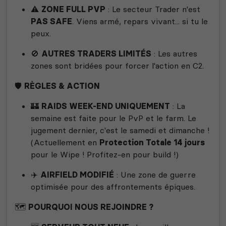
⚠️
ZONE FULL PVP
: Le secteur Trader n'est
PAS SAFE
. Viens armé, repars vivant... si tu le
peux.
🚫
AUTRES TRADERS LIMITÉS
: Les autres
zones sont bridées pour forcer l'action en C2.
🛡️
RÈGLES & ACTION
🏰
RAIDS WEEK-END UNIQUEMENT
: La
semaine est faite pour le PvP et le farm. Le
jugement dernier, c'est le samedi et dimanche !
(Actuellement en
Protection Totale 14 jours
pour le Wipe ! Profitez-en pour build !)
✈️
AIRFIELD MODIFIÉ
: Une zone de guerre
optimisée pour des affrontements épiques.
🗺️
POURQUOI NOUS REJOINDRE ?