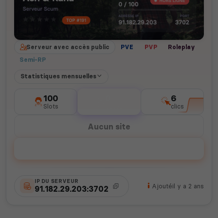
Serveur avec accès public
PVE
PVP
Roleplay
Semi-RP
Statistiques mensuelles
100
0
6
Slots
votes
clics
Aucun site
Voter
IP DU SERVEUR
Ajouté
il y a 2 ans
91.182.29.203:3702