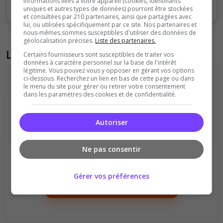
informations liées à votre appareil (cookies, identifiants
Votes
Clics
uniques et autres types de données) pourront être stockées
et consultées par 210 partenaires, ainsi que partagées avec
lui, ou utilisées spécifiquement par ce site. Nos partenaires et
nous-mêmes sommes susceptibles d'utiliser des données de
géolocalisation précises.
Liste des partenaires.
Liste des avis du serveur
Certains fournisseurs sont susceptibles de traiter vos
données à caractère personnel sur la base de l'intérêt
légitime. Vous pouvez vous y opposer en gérant vos options
ci-dessous. Recherchez un lien en bas de cette page ou dans
le menu du site pour gérer ou retirer votre consentement
dans les paramètres des cookies et de confidentialité.
Autoriser
Il n'y a pas encore d'avis sur ce serveur.
Qualité
Staff du serveur
Ne pas consentir
Ambiance
Disponibilité
Gérer vos préférences
Donner le premier avis