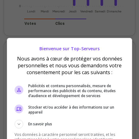
0
Lundi
Mardi
Mercredi
Jeudi
Vendredi
Samedi
Dimanche
Votes
Clics
Bienvenue sur Top-Serveurs
Votes et clics mensuels
Nous avons à cœur de protéger vos données
personnelles et nous vous demandons votre
60
consentement pour les cas suivants :
40
Publicités et contenu personnalisés, mesure de
performance des publicités et du contenu, études
d’audience et développement de services
20
Stocker et/ou accéder à des informations sur un
appareil
En savoir plus
0
Sept
Oct
Nov
Déc
Jan
Fév
Mars
Avr
Mai
Juil
Vos données à caractère personnel seront traitées, et les