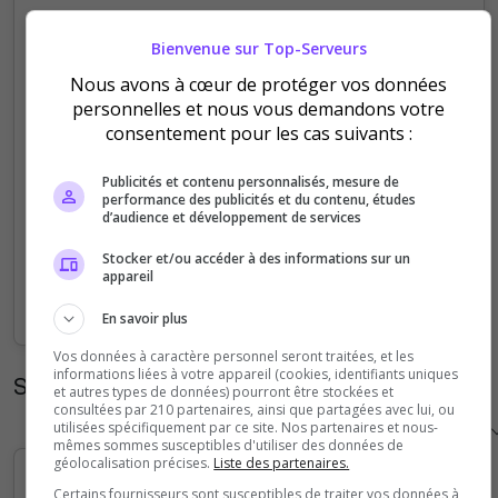
5
Bienvenue sur Top-Serveurs
Nous avons à cœur de protéger vos données
4
personnelles et nous vous demandons votre
consentement pour les cas suivants :
3
Publicités et contenu personnalisés, mesure de
2
performance des publicités et du contenu, études
d’audience et développement de services
1
Stocker et/ou accéder à des informations sur un
appareil
0
Sep
Oct
Nov
Dec
Jan
Feb
Mar
Apr
May
Jun
Jul
Aug
En savoir plus
Vos données à caractère personnel seront traitées, et les
informations liées à votre appareil (cookies, identifiants uniques
Statistiques horaires
et autres types de données) pourront être stockées et
consultées par 210 partenaires, ainsi que partagées avec lui, ou
utilisées spécifiquement par ce site. Nos partenaires et nous-
mêmes sommes susceptibles d'utiliser des données de
géolocalisation précises.
Liste des partenaires.
Certains fournisseurs sont susceptibles de traiter vos données à
5