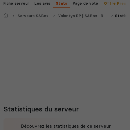
Fiche serveur
Les avis
Page de vote
Stats
Offre Premi
Accueil
Serveurs S&Box
Volantys RP | S&Box | RP 100% FRANCAIS
Statist
Statistiques du serveur
Découvrez les statistiques de ce serveur