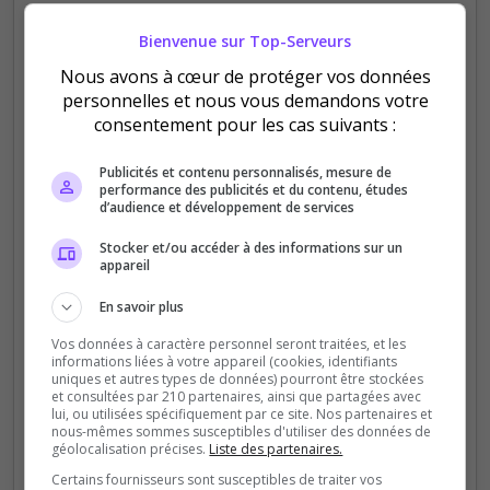
Bienvenue sur Top-Serveurs
Slot 1
Nous avons à cœur de protéger vos données
A PARTIR DE
personnelles et nous vous demandons votre
1€ / heure
consentement pour les cas suivants :
Meilleur visibilité
Publicités et contenu personnalisés, mesure de
1. position
performance des publicités et du contenu, études
Tarif horaire
d’audience et développement de services
Stocker et/ou accéder à des informations sur un
Sélectionner
appareil
En savoir plus
Vos données à caractère personnel seront traitées, et les
informations liées à votre appareil (cookies, identifiants
Slot 2
uniques et autres types de données) pourront être stockées
et consultées par 210 partenaires, ainsi que partagées avec
A PARTIR DE
lui, ou utilisées spécifiquement par ce site. Nos partenaires et
12€ / jour
nous-mêmes sommes susceptibles d'utiliser des données de
géolocalisation précises.
Liste des partenaires.
Meilleur visibilité
Certains fournisseurs sont susceptibles de traiter vos