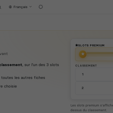
Français
SLOTS PREMIUM
vant
 classement
, sur l'un des 3 slots
CLASSEMENT
1
toutes les autres fiches
re choisie
2
Les slots premium s'affic
dessus du classement.