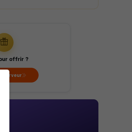
our offrir ?
au serveur