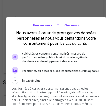
5
4
Bienvenue sur Top-Serveurs
3
Nous avons à cœur de protéger vos données
personnelles et nous vous demandons votre
2
consentement pour les cas suivants :
1
Publicités et contenu personnalisés, mesure de
performance des publicités et du contenu, études
0
d’audience et développement de services
Sep
Oct
Nov
Dec
Jan
Feb
Mar
Apr
May
Jun
Jul
Aug
Stocker et/ou accéder à des informations sur un appareil
En savoir plus
Statistiques horaires
Vos données à caractère personnel seront traitées, et les
informations liées à votre appareil (cookies, identifiants uniques
et autres types de données) pourront être stockées et consultées
par 210 partenaires, ainsi que partagées avec lui, ou utilisées
spécifiquement par ce site. Nos partenaires et nous-mêmes
5