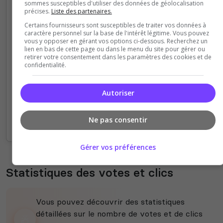
sommes susceptibles d'utiliser des données de géolocalisation
précises.
Liste des partenaires.
4
Certains fournisseurs sont susceptibles de traiter vos données à
caractère personnel sur la base de l'intérêt légitime. Vous pouvez
vous y opposer en gérant vos options ci-dessous. Recherchez un
3
lien en bas de cette page ou dans le menu du site pour gérer ou
retirer votre consentement dans les paramètres des cookies et de
confidentialité.
2
1
Autoriser
0
Ne pas consentir
12h
14h
16h
18h
20h
22h
00h
02h
04h
06h
08h
10h
12h
Gérer vos préférences
Statistiques des votes et clics
Vous pouvez découvrir des statistiques
détaillées sur le nombre de votes et de clics