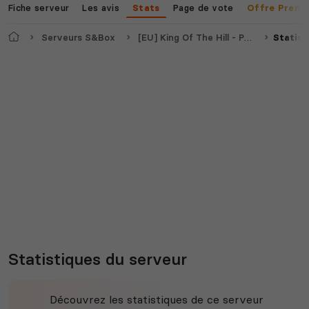
Fiche serveur
Les avis
Page de vote
Stats
Offre Premi
Accueil
Serveurs S&Box
[EU] King Of The Hill - Persistent progression - by B&B
Statist
Statistiques du serveur
Découvrez les statistiques de ce serveur