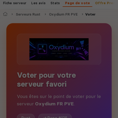
Fiche serveur
Les avis
Stats
Page de vote
Offre Prem
Accueil
Serveurs Rust
Oxydium FR PVE
Voter
Voter pour votre
serveur favori
Vous êtes sur le point de voter pour le
serveur
Oxydium FR PVE
.