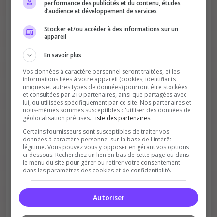
performance des publicités et du contenu, études
d’audience et développement de services
Améliore le classement
Stocker et/ou accéder à des informations sur un
appareil
Votre vote aide le serveur à monter dans le
classement
En savoir plus
Vos données à caractère personnel seront traitées, et les
informations liées à votre appareil (cookies, identifiants
uniques et autres types de données) pourront être stockées
et consultées par 210 partenaires, ainsi que partagées avec
lui, ou utilisées spécifiquement par ce site. Nos partenaires et
nous-mêmes sommes susceptibles d'utiliser des données de
géolocalisation précises.
Liste des partenaires.
Soutient la communauté
Certains fournisseurs sont susceptibles de traiter vos
données à caractère personnel sur la base de l'intérêt
Plus de visibilité = plus de joueurs
légitime. Vous pouvez vous y opposer en gérant vos options
ci-dessous. Recherchez un lien en bas de cette page ou dans
le menu du site pour gérer ou retirer votre consentement
dans les paramètres des cookies et de confidentialité.
Autoriser