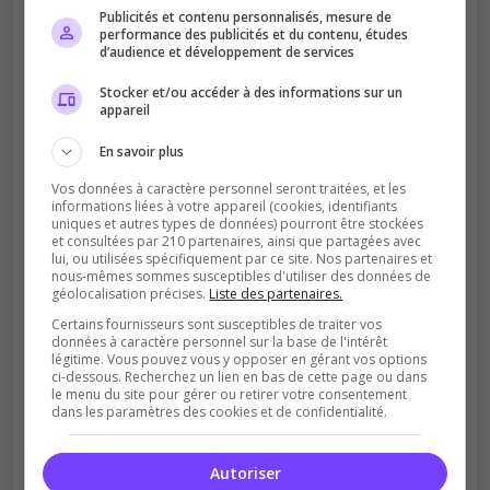
Publicités et contenu personnalisés, mesure de
performance des publicités et du contenu, études
d’audience et développement de services
Stocker et/ou accéder à des informations sur un
appareil
Améliore le classement
Votre vote aide le serveur à monter dans le
En savoir plus
classement
Vos données à caractère personnel seront traitées, et les
informations liées à votre appareil (cookies, identifiants
uniques et autres types de données) pourront être stockées
et consultées par 210 partenaires, ainsi que partagées avec
lui, ou utilisées spécifiquement par ce site. Nos partenaires et
nous-mêmes sommes susceptibles d'utiliser des données de
géolocalisation précises.
Liste des partenaires.
Certains fournisseurs sont susceptibles de traiter vos
données à caractère personnel sur la base de l'intérêt
Soutient la communauté
légitime. Vous pouvez vous y opposer en gérant vos options
ci-dessous. Recherchez un lien en bas de cette page ou dans
Plus de visibilité = plus de joueurs
le menu du site pour gérer ou retirer votre consentement
dans les paramètres des cookies et de confidentialité.
Autoriser