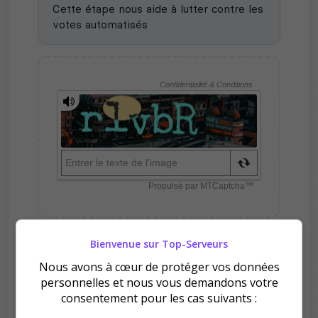
Cette étape nous aide à lutter contre les
votes automatisés
Bienvenue sur Top-Serveurs
Pourquoi voter pour ✪ FR |
Nous avons à cœur de protéger vos données
Crazy Land | PvX | x3 | Loot
personnelles et nous vous demandons votre
x2 ?
consentement pour les cas suivants :