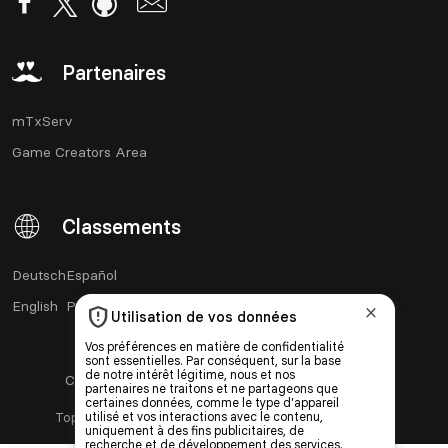
Partenaires
mTxServ
Game Creators Area
Classements
Deutsch
Español
English
Português
Contact
API
CGU
CGV
Vie privée
Cookies
®
Top Serveurs
- Marque déposée - SASU Born2Play