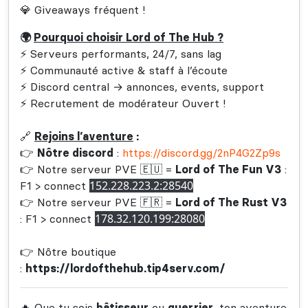
💎 Giveaways fréquent !
🌍
Pourquoi choisir Lord of The Hub ?
⚡ Serveurs performants, 24/7, sans lag
⚡ Communauté active & staff à l’écoute
⚡ Discord central → annonces, events, support
⚡ Recrutement de modérateur Ouvert !
🔗
Rejoins l’aventure
:
👉
Nôtre discord
:
https://discord.gg/2nP4G2Zp9s
👉 Notre serveur PVE 🇪🇺 =
Lord of The Fun V3
:
152.228.223.2:28540
F1 > connect
👉 Notre serveur PVE 🇫🇷 =
Lord of The Rust V3
178.32.120.199:28080
: F1 > connect
👉 Nôtre boutique
:
https://lordofthehub.tip4serv.com/
🔥 Que tu sois
bâtisseur
ou
guerrier
, ton aventure