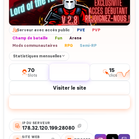
Serveur avec accès public
PVE
PVP
Champ de bataille
Fun
Arene
Mods communautaires
RPG
Semi-RP
Statistiques mensuelles
70
0
15
Slots
votes
clics
Visiter le site
Voter
IP DU SERVEUR
178.32.120.199:28080
SITE WEB