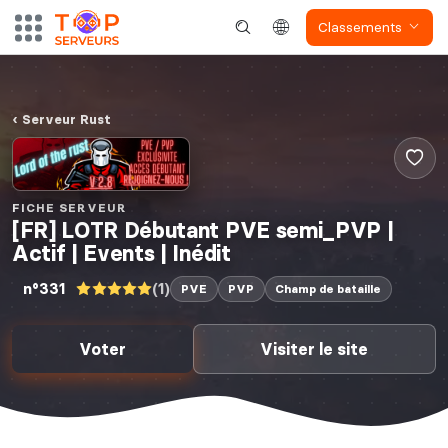
Classements
Serveur Rust
FICHE SERVEUR
[FR] LOTR Débutant PVE semi_PVP |
Actif | Events | Inédit
(1)
n°331
PVE
PVP
Champ de bataille
Voter
Visiter le site