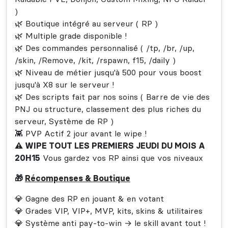
)
🌿 Boutique intégré au serveur ( RP )
🌿 Multiple grade disponible !
🌿 Des commandes personnalisé ( /tp, /br, /up,
/skin, /Remove, /kit, /rspawn, f15, /daily )
🌿 Niveau de métier jusqu'à 500 pour vous boost
jusqu'à X8 sur le serveur !
🌿 Des scripts fait par nos soins ( Barre de vie des
PNJ ou structure, classement des plus riches du
serveur, Système de RP )
👾 PVP Actif 2 jour avant le wipe !
⚠️ WIPE TOUT LES PREMIERS JEUDI DU MOIS A
20H15
Vous gardez vos RP ainsi que vos niveaux
🎁
Récompenses & Boutique
💎 Gagne des RP en jouant & en votant
💎 Grades VIP, VIP+, MVP, kits, skins & utilitaires
💎 Système anti pay-to-win → le skill avant tout !