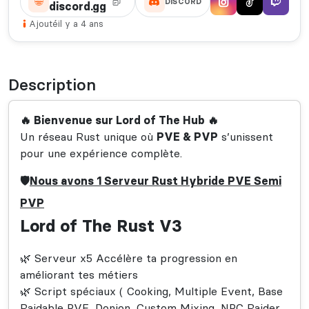
DISCORD
discord.gg
Ajouté
il y a 4 ans
Description
🔥 Bienvenue sur Lord of The Hub 🔥
Un réseau Rust unique où
PVE & PVP
s’unissent
pour une expérience complète.
🛡️
Nous avons 1 Serveur Rust Hybride PVE Semi
PVP
Lord of The Rust V3
🌿 Serveur x5 Accélère ta progression en
améliorant tes métiers
🌿 Script spéciaux ( Cooking, Multiple Event, Base
Raidable PVE, Donjon, Custom Mixing, NPC Raider