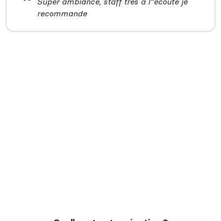
Super ambiance, staff très a l"écoute je
recommande