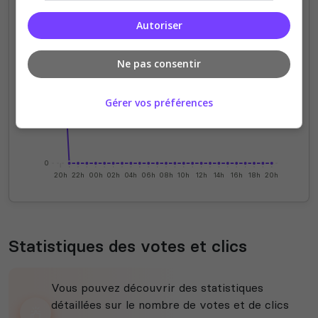
Autoriser
0.75
Ne pas consentir
0.5
Gérer vos préférences
0.25
0
20h
22h
00h
02h
04h
06h
08h
10h
12h
14h
16h
18h
20h
Statistiques des votes et clics
Vous pouvez découvrir des statistiques
détaillées sur le nombre de votes et de clics