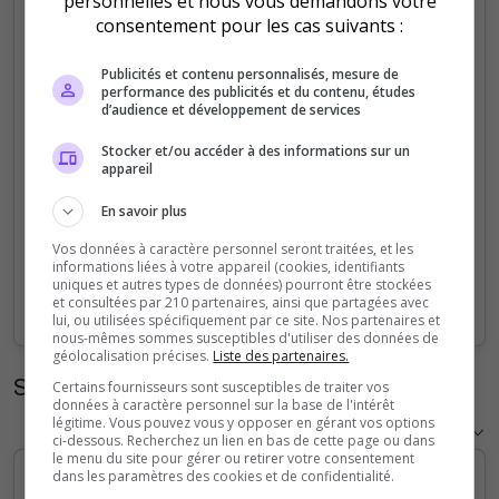
personnelles et nous vous demandons votre
consentement pour les cas suivants :
40
Publicités et contenu personnalisés, mesure de
performance des publicités et du contenu, études
30
d’audience et développement de services
Stocker et/ou accéder à des informations sur un
20
appareil
En savoir plus
10
Vos données à caractère personnel seront traitées, et les
informations liées à votre appareil (cookies, identifiants
uniques et autres types de données) pourront être stockées
0
et consultées par 210 partenaires, ainsi que partagées avec
Sep
Oct
Nov
Dec
Jan
Feb
Mar
Apr
May
Jun
Jul
Aug
lui, ou utilisées spécifiquement par ce site. Nos partenaires et
nous-mêmes sommes susceptibles d'utiliser des données de
géolocalisation précises.
Liste des partenaires.
Statistiques horaires
Certains fournisseurs sont susceptibles de traiter vos
données à caractère personnel sur la base de l'intérêt
légitime. Vous pouvez vous y opposer en gérant vos options
ci-dessous. Recherchez un lien en bas de cette page ou dans
le menu du site pour gérer ou retirer votre consentement
dans les paramètres des cookies et de confidentialité.
1