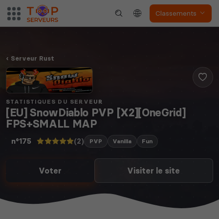
Classements
Serveur Rust
STATISTIQUES DU SERVEUR
[EU] SnowDiablo PVP [X2][OneGrid]
FPS+SMALL MAP
(2)
n°175
PVP
Vanilla
Fun
Voter
Visiter le site