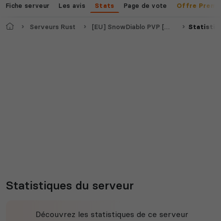
Fiche serveur
Les avis
Page de vote
Stats
Offre Premi
Accueil
Serveurs Rust
[EU] SnowDiablo PVP [X2][OneGrid] FPS+SMALL MAP
Statistiq
Statistiques du serveur
Découvrez les statistiques de ce serveur