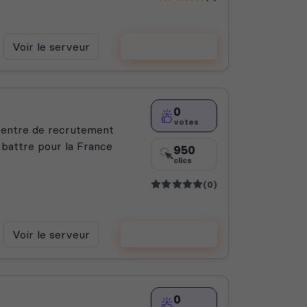
Voir le serveur
Voter
0
votes
centre de recrutement
 battre pour la France
950
clics
(0)
Voir le serveur
Voter
0