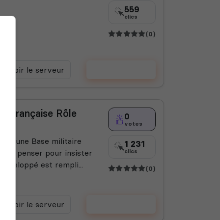
559
clics
(0)
Voir le serveur
Voter
ue Française Rôle
0
votes
nte une Base militaire
1 231
t pas penser pour insister
clics
 développé est rempli...
(0)
Voir le serveur
Voter