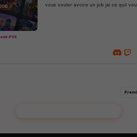
vous vouler avoire un job jai ce quil vou
emi-PVE
Premi
Ajouter votre serveur sur le Top !