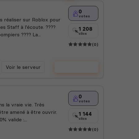
0
votes
s réaliser sur Roblox pour
 Staff à l'écoute. ????
1 208
ompiers ???? La...
clics
(0)
Voir le serveur
Voter
0
votes
s la vraie vie. Très
re amené à être ouvrir.
1 144
 valide :...
clics
(0)