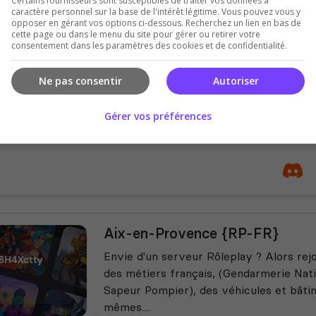
Certains fournisseurs sont susceptibles de traiter vos données à
caractère personnel sur la base de l'intérêt légitime. Vous pouvez vous y
opposer en gérant vos options ci-dessous. Recherchez un lien en bas de
cette page ou dans le menu du site pour gérer ou retirer votre
Corse Rolplay
consentement dans les paramètres des cookies et de confidentialité.
Vous cherchez un serveur roblox actif 
et fait pour vous
Ne pas consentir
Autoriser
Gérer vos préférences
Aix-en-Provence {RP-FR}
Envie d'un serveur Rôleplay ? Alors rej
des métiers français, (Gendarmerie Nati
Sapeur Pompier), des véhicules et bâti
mêmes....