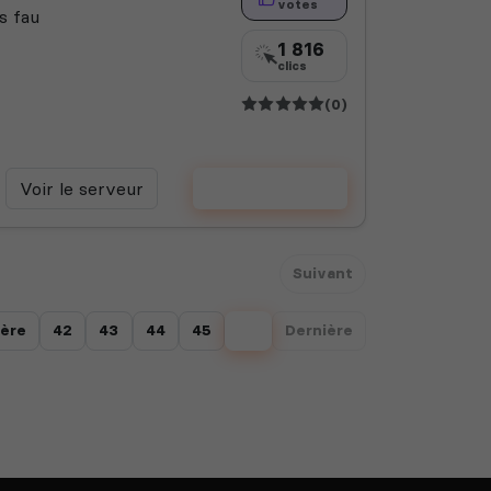
votes
s fau
1 816
clics
(0)
Voir le serveur
Voter
Suivant
ère
42
43
44
45
46
Dernière