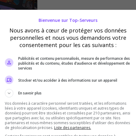
Bienvenue sur Top-Serveurs
Nous avons à cœur de protéger vos données
personnelles et nous vous demandons votre
consentement pour les cas suivants :
Publicités et contenu personnalisés, mesure de performance des
publicités et du contenu, études d’audience et développement de
services
Marine Nationale de la Républiq
Play
Stocker et/ou accéder à des informations sur un appareil
Ce jeux Roblox est une Map qui représe
En savoir plus
français de la Marine Nationale qui n'es
a la guerre ou de la violence le jeux est
Vos données à caractère personnel seront traitées, et les informations
liées à votre appareil (cookies, identifiants uniques et autres types de
données) pourront être stockées et consultées par 210 partenaires, ainsi
que partagées avec lui, ou utilisées spécifiquement par ce site. Nos
partenaires et nous-mêmes sommes susceptibles d'utiliser des données
de géolocalisation précises.
Liste des partenaires.