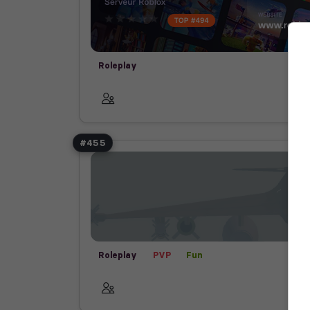
Roleplay
#455
Roleplay
PVP
Fun