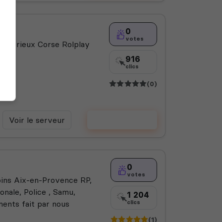
0
votes
et sérieux Corse Rolplay
916
clics
(0)
Voir le serveur
Voter
0
votes
oins Aix-en-Provence RP,
onale, Police , Samu,
1 204
ments fait par nous
clics
(1)