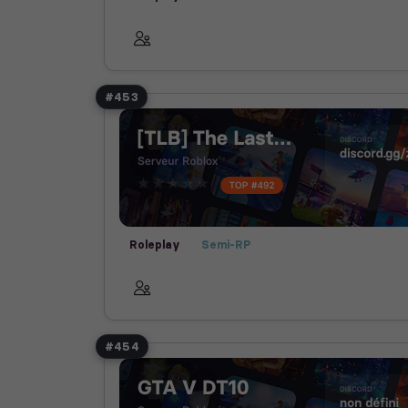
#453
Roleplay
Semi-RP
#454