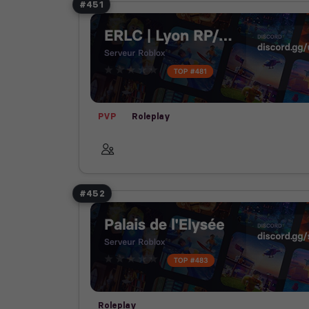
#451
PVP
Roleplay
#452
Roleplay