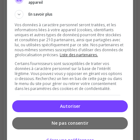
appareil
En savoir plus
Vos données à caractère personnel seront traitées, et les
informations liées à votre appareil (cookies, identifiants
uniques et autres types de données) pourront être stockées
et consultées par 210 partenaires, ainsi que partagées avec
lui, ou utilisées spécifiquement par ce site. Nos partenaires et
nous-mêmes sommes susceptibles d'utiliser des données de
Soutient la communauté
géolocalisation précises.
Liste des partenaires.
Plus de visibilité = plus de joueurs
Certains fournisseurs sont susceptibles de traiter vos
données à caractère personnel sur la base de l'intérêt
légitime. Vous pouvez vous y opposer en gérant vos options
ci-dessous. Recherchez un lien en bas de cette page ou dans
le menu du site pour gérer ou retirer votre consentement
dans les paramètres des cookies et de confidentialité.
Autoriser
Récompenses possibles
Ne pas consentir
Certains serveurs offrent des bonus aux
votants