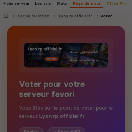
Fiche serveur
Les avis
Stats
Page de vote
Offre Prem
Accueil
Serveurs Roblox
Lyon rp officiel fr
Voter
Voter pour votre
serveur favori
Vous êtes sur le point de voter pour le
serveur
Lyon rp officiel fr
.