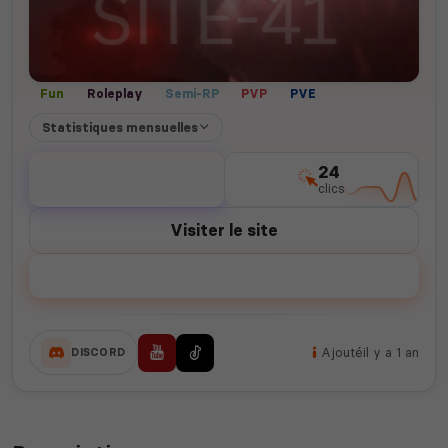
Fun
Roleplay
Semi-RP
PVP
PVE
Statistiques mensuelles
0
24
votes
clics
Visiter le site
Voter
Ajouté
il y a 1 an
DISCORD