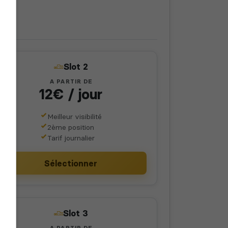
Slot 2
A PARTIR DE
12€ / jour
Meilleur visibilité
2ème position
Tarif journalier
Sélectionner
Slot 3