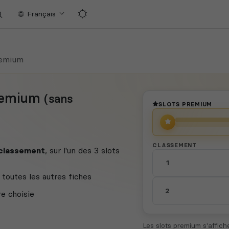
Français
remium
Premium
(sans
SLOTS PREMIUM
CLASSEMENT
 classement
, sur l'un des 3 slots
1
toutes les autres fiches
2
re choisie
Les slots premium s'affic