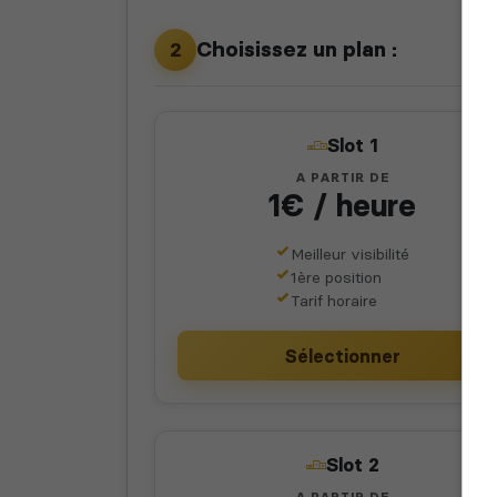
Choisissez un plan :
2
Slot 1
A PARTIR DE
1€ / heure
Meilleur visibilité
1ère position
Tarif horaire
Sélectionner
Slot 2