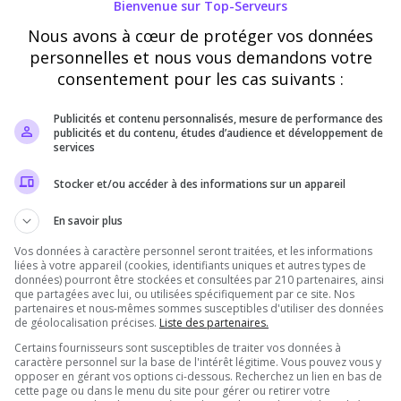
Bienvenue sur Top-Serveurs
Nous avons à cœur de protéger vos données
personnelles et nous vous demandons votre
consentement pour les cas suivants :
Slot 1
Publicités et contenu personnalisés, mesure de performance des
publicités et du contenu, études d’audience et développement de
A PARTIR DE
services
1€ / heure
Stocker et/ou accéder à des informations sur un appareil
Meilleur visibilité
En savoir plus
1ère position
Tarif horaire
Vos données à caractère personnel seront traitées, et les informations
liées à votre appareil (cookies, identifiants uniques et autres types de
données) pourront être stockées et consultées par 210 partenaires, ainsi
Sélectionner
que partagées avec lui, ou utilisées spécifiquement par ce site. Nos
partenaires et nous-mêmes sommes susceptibles d'utiliser des données
de géolocalisation précises.
Liste des partenaires.
Certains fournisseurs sont susceptibles de traiter vos données à
caractère personnel sur la base de l'intérêt légitime. Vous pouvez vous y
Slot 3
opposer en gérant vos options ci-dessous. Recherchez un lien en bas de
cette page ou dans le menu du site pour gérer ou retirer votre