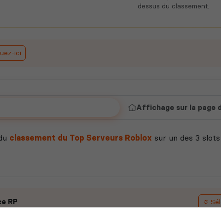
dessus du classement.
uez-ici
hage sur le classement Roblox
Affichage sur la page d
 du
classement du Top Serveurs Roblox
sur un des 3 slots
Sél
ce RP