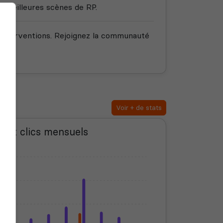
s meilleures scènes de RP.
 interventions. Rejoignez la communauté
Voir + de stats
s et clics mensuels