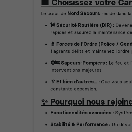
🏢 Choisissez votre Car
Le cœur de
Nord Secours
réside dans la
🚧 Sécurité Routière (DIR) :
Devenez 
rapides et assurez la maintenance de
👮 Forces de l'Ordre (Police / Gend
flagrants délits et maintenez l'ordr
🧑‍🚒 Sapeurs-Pompiers :
Le feu et l
interventions majeures.
👔 Et bien d'autres... :
Que vous souha
constante expansion.
✨ Pourquoi nous rejoin
Fonctionnalités avancées :
Systèmes
Stabilité & Performance :
Un dévelo