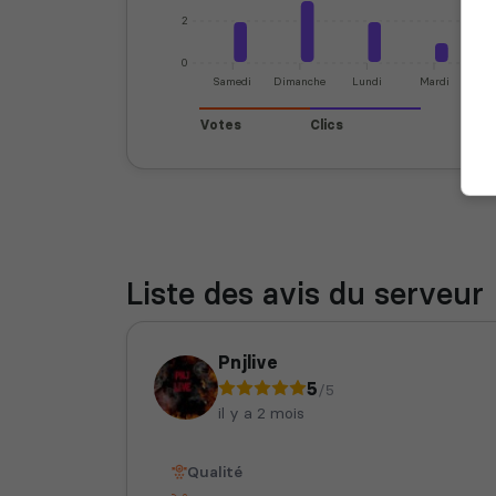
2
0
Samedi
Dimanche
Lundi
Mardi
Mer
Votes
Clics
Liste des avis du serveur
Pnjlive
5
/5
il y a 2 mois
Qualité