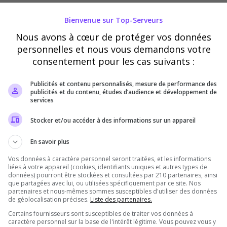
l'écoute et des joueurs passionnés pour créer ensemble le
Bienvenue sur Top-Serveurs
Nous avons à cœur de protéger vos données
tentez plus de regarder, devenez l'acteur principal de vos
personnelles et nous vous demandons votre
consentement pour les cas suivants :
Publicités et contenu personnalisés, mesure de performance des
publicités et du contenu, études d’audience et développement de
services
Stocker et/ou accéder à des informations sur un appareil
aliers
Vote
En savoir plus
Vos données à caractère personnel seront traitées, et les informations
200
liées à votre appareil (cookies, identifiants uniques et autres types de
données) pourront être stockées et consultées par 210 partenaires, ainsi
que partagées avec lui, ou utilisées spécifiquement par ce site. Nos
150
partenaires et nous-mêmes sommes susceptibles d'utiliser des données
de géolocalisation précises.
Liste des partenaires.
100
Certains fournisseurs sont susceptibles de traiter vos données à
caractère personnel sur la base de l'intérêt légitime. Vous pouvez vous y