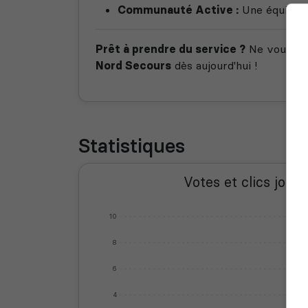
Communauté Active :
Une équipe à 
Prêt à prendre du service ?
Ne vous con
Nord Secours
dès aujourd'hui !
Statistiques
Votes et clics journ
10
8
6
4