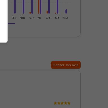
Jan
Fév
Mars
Avr
Mai
Juin
Juil
Aout
Donner son avis