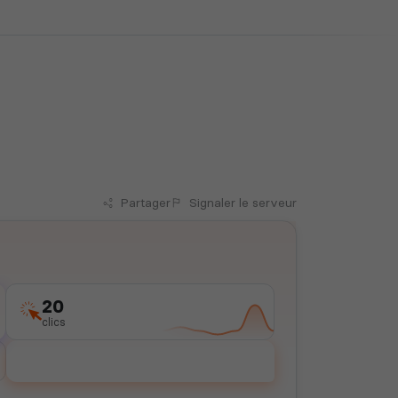
Partager
Signaler
le serveur
20
clics
Voter