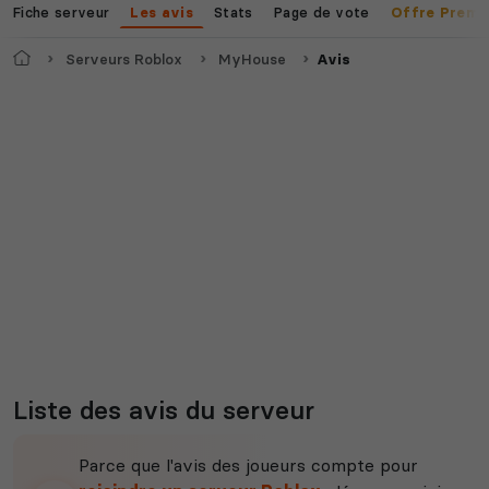
Fiche serveur
Stats
Page de vote
Les avis
Offre Premi
Accueil
Serveurs Roblox
MyHouse
Avis
Myth of Empires
Enshrouded
Voir tous les
jeux disponibles
Liste des avis du serveur
Parce que l'avis des joueurs compte pour