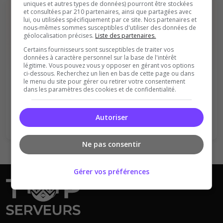
uniques et autres types de données) pourront être stockées
et consultées par 210 partenaires, ainsi que partagées avec
lui, ou utilisées spécifiquement par ce site. Nos partenaires et
nous-mêmes sommes susceptibles d'utiliser des données de
géolocalisation précises.
Liste des partenaires.
Certains fournisseurs sont susceptibles de traiter vos
données à caractère personnel sur la base de l'intérêt
légitime. Vous pouvez vous y opposer en gérant vos options
Vous devez être connecté pour ajouter
ci-dessous. Recherchez un lien en bas de cette page ou dans
un avis sur ce serveur !
le menu du site pour gérer ou retirer votre consentement
dans les paramètres des cookies et de confidentialité.
Se connecter
S'inscrire
Autoriser
Ne pas consentir
Gérer vos préférences