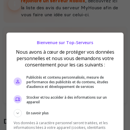
rejoindre un serveur Roblox
, découvrez ici
la liste des avis du serveur MyHouse afin de
vous faire une idée sur celui-ci.
Bienvenue sur Top-Serveurs
Nous avons à cœur de protéger vos données
personnelles et nous vous demandons votre
consentement pour les cas suivants :
Il n'y a pas encore d'avis sur ce serveur.
Qualité
Staff du serveur
Publicités et contenu personnalisés, mesure de
performance des publicités et du contenu, études
Ambiance
Disponibilité
d’audience et développement de services
Stocker et/ou accéder à des informations sur un
appareil
En savoir plus
Donner son avis sur le serveur
Vos données à caractère personnel seront traitées, et les
informations liées à votre appareil (cookies, identifiants