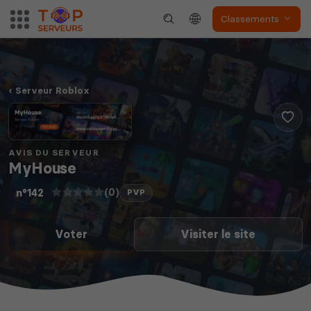
Classements
The Front
Atlas
Serveur Roblox
Dune Awakening
Empyrion
AVIS DU SERVEUR
MyHouse
(0)
n°142
PVP
Voter
Visiter le site
Neverwinter
Squad
Nights