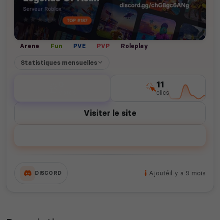
Arene
Fun
PVE
PVP
Roleplay
Statistiques mensuelles
0
11
votes
clics
Visiter le site
Voter
Ajouté
il y a 9 mois
DISCORD