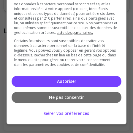
Votes
Clics
Vos données à caractère personnel seront traitées, et les
informations liées à votre appareil (cookies, identifiants
uniques et autres types de données) pourront être stockées
et consultées par 210 partenaires, ainsi que partagées avec
lui, ou utilisées spécifiquement par ce site. Nos partenaires et
nous-mêmes sommes susceptibles d'utiliser des données de
Liste des avis du serveur
géolocalisation précises.
Liste des partenaires.
Certains fournisseurs sont susceptibles de traiter vos
données à caractère personnel sur la base de l'intérêt
légitime. Vous pouvez vous y opposer en gérant vos options
ci-dessous. Recherchez un lien en bas de cette page ou dans
le menu du site pour gérer ou retirer votre consentement
dans les paramètres des cookies et de confidentialité.
Il n'y a pas encore d'avis sur ce serveur.
Autoriser
Qualité
Staff du serveur
Ambiance
Disponibilité
Ne pas consentir
Donner le premier avis
Gérer vos préférences