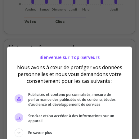
0
Vendredi
Samedi
Dimanche
Lundi
Mardi
Jeudi
Votes
Clics
Votes et clics mensuels
Bienvenue sur Top-Serveurs
100
Nous avons à cœur de protéger vos données
personnelles et nous vous demandons votre
80
consentement pour les cas suivants :
60
Publicités et contenu personnalisés, mesure de
40
performance des publicités et du contenu, études
d’audience et développement de services
20
Stocker et/ou accéder à des informations sur un
appareil
0
Sept
Oct
Nov
Déc
Jan
Fév
Mars
Avr
Mai
Juil
En savoir plus