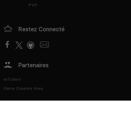
PVP
Restez Connecté
Partenaires
mTxServ
Game Creators Area
Classements
Deutsch
Español