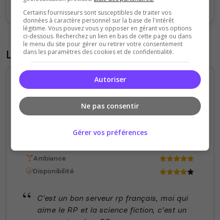
Votes
Clics
Certains fournisseurs sont susceptibles de traiter vos
données à caractère personnel sur la base de l'intérêt
légitime. Vous pouvez vous y opposer en gérant vos options
ci-dessous. Recherchez un lien en bas de cette page ou dans
le menu du site pour gérer ou retirer votre consentement
Liste des avis du serveur
dans les paramètres des cookies et de confidentialité.
Autoriser
Marcantoine29_yt
5
/5
Ne pas consentir
il y a 1 an
Qualité
Gérer vos préférences
Staff du serveur
Ambiance
Disponibilité
C'est un bon serveur rp français, moi qui
aime le RP et la science fiction, c'est un