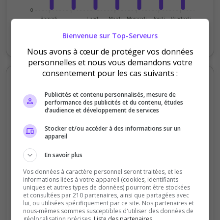
0
Samedi
Lundi
Mardi
Mercredi
Jeudi
Vendredi
Bienvenue sur Top-Serveurs
Votes
Clics
Nous avons à cœur de protéger vos données
personnelles et nous vous demandons votre
consentement pour les cas suivants :
Votes et clics mensuels
Publicités et contenu personnalisés, mesure de
performance des publicités et du contenu, études
600
d’audience et développement de services
Stocker et/ou accéder à des informations sur un
400
appareil
En savoir plus
200
Vos données à caractère personnel seront traitées, et les
informations liées à votre appareil (cookies, identifiants
uniques et autres types de données) pourront être stockées
et consultées par 210 partenaires, ainsi que partagées avec
0
lui, ou utilisées spécifiquement par ce site. Nos partenaires et
Sept
Oct
Nov
Déc
Jan
Fév
Mars
Avr
Mai
Juil
nous-mêmes sommes susceptibles d'utiliser des données de
géolocalisation précises.
Liste des partenaires.