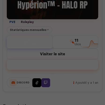
PVE
Roleplay
Statistiques mensuelles
0
11
votes
clics
Visiter le site
Voter
Ajouté
il y a 1 an
DISCORD