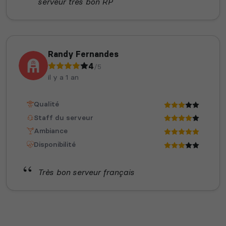
serveur tres bon RP
Randy Fernandes
4
/5
il y a 1 an
Qualité
Staff du serveur
Ambiance
Disponibilité
Très bon serveur français