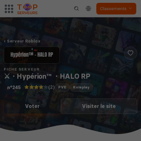
Classements
Serveur Roblox
FICHE SERVEUR
⚔・Hypérion™ ・HALO RP
(2)
n°245
PVE
Roleplay
Voter
Visiter le site