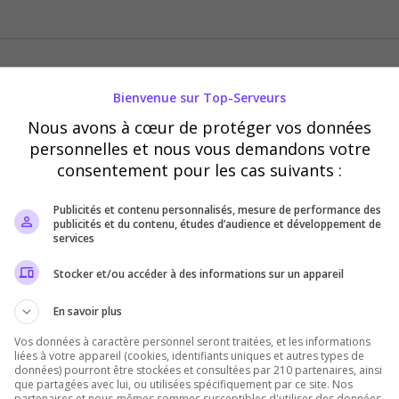
Bienvenue sur Top-Serveurs
Nous avons à cœur de protéger vos données
personnelles et nous vous demandons votre
consentement pour les cas suivants :
Publicités et contenu personnalisés, mesure de performance des
publicités et du contenu, études d’audience et développement de
services
Stocker et/ou accéder à des informations sur un appareil
04/08
05/08
06/08
En savoir plus
Vos données à caractère personnel seront traitées, et les informations
liées à votre appareil (cookies, identifiants uniques et autres types de
données) pourront être stockées et consultées par 210 partenaires, ainsi
que partagées avec lui, ou utilisées spécifiquement par ce site. Nos
partenaires et nous-mêmes sommes susceptibles d'utiliser des données