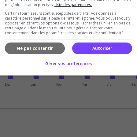
de géolocalisation précises.
Liste des partenaires.
Certains fournisseurs sont susceptibles de traiter vos données à
caractère personnel sur la base de l'intérêt légitime. Vous pouvez vous y
opposer en gérant vos options ci-dessous. Recherchez un lien en bas de
cette page ou dans le menu du site pour gérer ou retirer votre
consentement dans les paramètres des cookies et de confidentialité.
Ne pas consentir
Autoriser
Gérer vos préférences
Dec
Jan
Feb
Mar
Apr
Ma