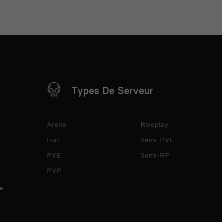
Types De Serveur
Arene
Roleplay
Fun
Semi-PVE
PVE
Semi-RP
PVP
e