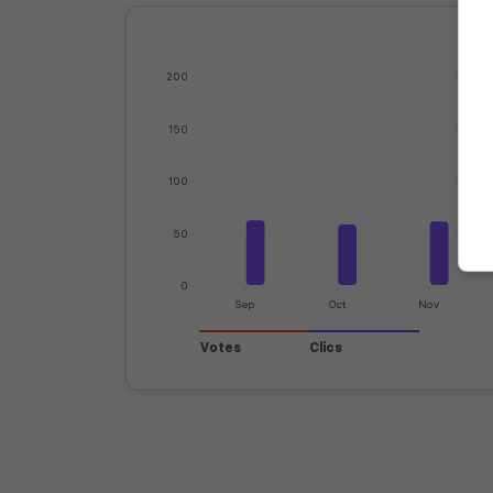
200
150
100
50
0
Sep
Oct
Nov
Votes
Clics