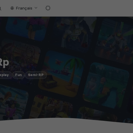
Français
R
Rp
eplay
Fun
Semi-RP