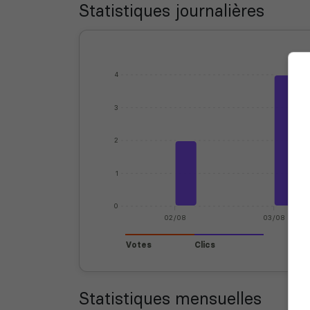
Statistiques journalières
4
3
2
1
0
02/08
03/08
Votes
Clics
Statistiques mensuelles