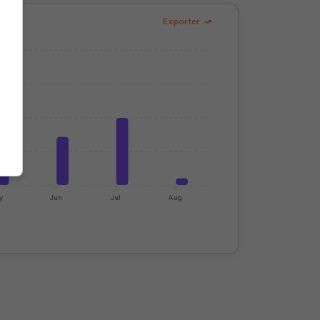
Exporter
y
Jun
Jul
Aug