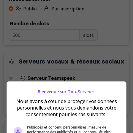
Public
Sur inscription
Nombre de slots
slots
Serveurs vocaux & réseaux sociaux
Serveur Teamspeak
Bienvenue sur Top-Serveurs
Serveur Mumble
Nous avons à cœur de protéger vos données
Serveur Discord
personnelles et nous vous demandons votre
consentement pour les cas suivants :
Publicités et contenu personnalisés, mesure de
Informations supplémentaires
performance des publicités et du contenu, études