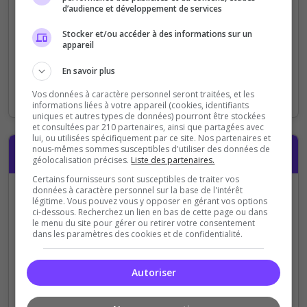
d’audience et développement de services
Stocker et/ou accéder à des informations sur un
Chaîne Twitch
appareil
https://www.twitch.tv/
En savoir plus
Optionnel : ajoutez votre chaîne Twitch pour promouvoir
Vos données à caractère personnel seront traitées, et les
vos streams
informations liées à votre appareil (cookies, identifiants
uniques et autres types de données) pourront être stockées
et consultées par 210 partenaires, ainsi que partagées avec
lui, ou utilisées spécifiquement par ce site. Nos partenaires et
nous-mêmes sommes susceptibles d'utiliser des données de
Compte
géolocalisation précises.
Liste des partenaires.
Certains fournisseurs sont susceptibles de traiter vos
données à caractère personnel sur la base de l'intérêt
Avez-vous déjà un compte ?
légitime. Vous pouvez vous y opposer en gérant vos options
ci-dessous. Recherchez un lien en bas de cette page ou dans
Je me connecte avec
Je crée mon
le menu du site pour gérer ou retirer votre consentement
dans les paramètres des cookies et de confidentialité.
mon compte
Top-
compte (en 10
Serveurs
secondes)
Autoriser