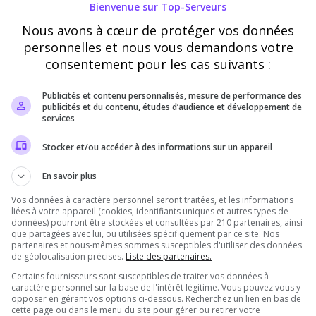
Serveur :
【 LA TAVERNE | Serveur Communautaire | 5700+
Bienvenue sur Top-Serveurs
】
Nous avons à cœur de protéger vos données
personnelles et nous vous demandons votre
LuKe_TheAce
consentement pour les cas suivants :
5
/5
il y a 7 mois
Publicités et contenu personnalisés, mesure de performance des
publicités et du contenu, études d’audience et développement de
services
Qualité
Staff du serveur
Ambiance
Disponibilité
Stocker et/ou accéder à des informations sur un appareil
En savoir plus
J'ai jamais vu un serveur communautaire comme ça !!
Vos données à caractère personnel seront traitées, et les informations
liées à votre appareil (cookies, identifiants uniques et autres types de
données) pourront être stockées et consultées par 210 partenaires, ainsi
que partagées avec lui, ou utilisées spécifiquement par ce site. Nos
partenaires et nous-mêmes sommes susceptibles d'utiliser des données
de géolocalisation précises.
Liste des partenaires.
Certains fournisseurs sont susceptibles de traiter vos données à
caractère personnel sur la base de l'intérêt légitime. Vous pouvez vous y
opposer en gérant vos options ci-dessous. Recherchez un lien en bas de
cette page ou dans le menu du site pour gérer ou retirer votre