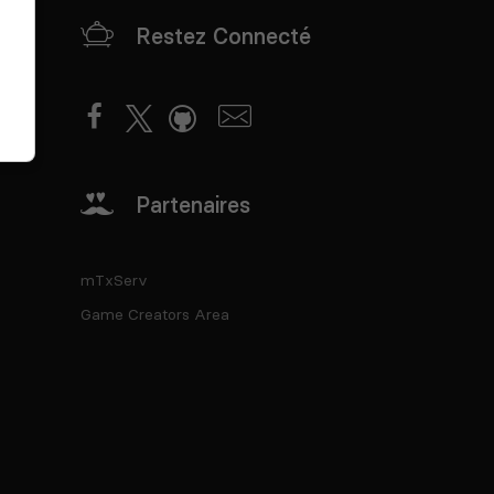
Restez Connecté
Partenaires
mTxServ
Game Creators Area