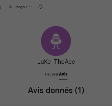
Neverwinter
Nights
Myth
Français
LuKe_TheAce
Favoris
Avis
Avis donnés (1)