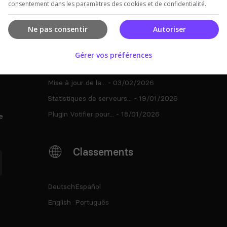
consentement dans les paramètres des cookies et de confidentialité.
Sur Le Blog
Ne pas consentir
Autoriser
Notre deuxième maj...
- 12/07/2026
Gérer vos préférences
Top-Serveurs fête ses 14...
- 18/05/2026
Mise à jour de la...
- 03/02/2026
Statistiques de serveurs...
- 19/01/2026
Plugin Votifier pour...
- 18/01/2026
e
Classements
Deutsch
Español
English
Português