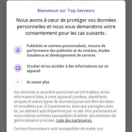
Serveur :
Half Life 2 RP: Entry Zero
Bienvenue sur Top-Serveurs
Powa
Nous avons à cœur de protéger vos données
5
/5
personnelles et nous vous demandons votre
il y a 1 an
consentement pour les cas suivants :
Qualité
Publicités et contenu personnalisés, mesure de
performance des publicités et du contenu, études
Staff du serveur
d’audience et développement de services
Ambiance
Stocker et/ou accéder à des informations sur un
Disponibilité
appareil
En savoir plus
Serveur avec une économie stable, staff à
l’écoute et qui essaye de garder un équilibre
Vos données à caractère personnel seront traitées, et les
informations liées à votre appareil (cookies, identifiants
entre la pc et les résidents De nouvelle
uniques et autres types de données) pourront être stockées
fonctions toute les semaines merci à vous
et consultées par 210 partenaires, ainsi que partagées avec
lui, ou utilisées spécifiquement par ce site. Nos partenaires et
nous-mêmes sommes susceptibles d'utiliser des données de
géolocalisation précises.
Liste des partenaires.
Certains fournisseurs sont susceptibles de traiter vos