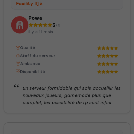
Facility II] λ
Powa
5
/5
il y a 11 mois
Neverwinter
Squad
Nights
Qualité
Staff du serveur
Ambiance
Disponibilité
un serveur formidable qui sais accueillir les
Myth of Empires
Enshrouded
nouveaux joueurs, gamemode plus que
complet, les possibilité de rp sont infini
Voir tous les
jeux disponibles