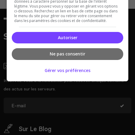
données à caractère personnel sur la base de l'intérêt
légitime. Vous pouvez vous y opposer en gérant vos options
ci-dessous. Recherchez un lien en bas de cette page ou dans
le menu du site pour gérer ou retirer votre consentement
dans les paramètres des cookies et de confidentialité.
Autoriser
Ne pas consentir
Newsletter
Gérer vos préférences
Inscrivez-vous à la newsletter pour recevoir chaque semaine
des actus sur les serveurs.
Sur Le Blog