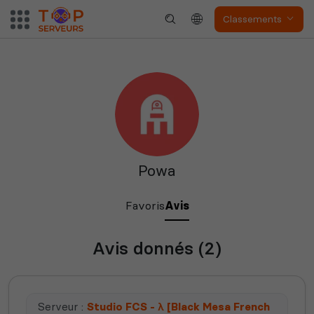
Classements
Valheim
Hell Let Loose
Powa
The Front
Atlas
Favoris
Avis
Avis donnés (2)
Dune Awakening
Empyrion
Serveur :
Studio FCS - λ [Black Mesa French