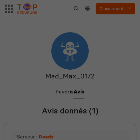
Classements
S&Box
V Rising
Mad_Max_0172
Soulmask
Unturned
Favoris
Avis
Avis donnés (1)
The isle
Space Engineers
Serveur :
Deadz