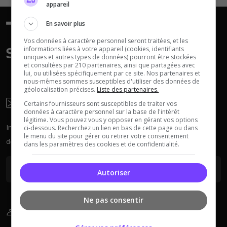
appareil
En savoir plus
Vos données à caractère personnel seront traitées, et les
informations liées à votre appareil (cookies, identifiants
uniques et autres types de données) pourront être stockées
et consultées par 210 partenaires, ainsi que partagées avec
Neverwinter
lui, ou utilisées spécifiquement par ce site. Nos partenaires et
Squad
Nights
nous-mêmes sommes susceptibles d'utiliser des données de
géolocalisation précises.
Liste des partenaires.
Newsletter
Certains fournisseurs sont susceptibles de traiter vos
données à caractère personnel sur la base de l'intérêt
légitime. Vous pouvez vous y opposer en gérant vos options
Inscrivez-vous à la newsletter pour recevoir chaque semaine
ci-dessous. Recherchez un lien en bas de cette page ou dans
le menu du site pour gérer ou retirer votre consentement
des actus sur les serveurs.
dans les paramètres des cookies et de confidentialité.
Myth of Empires
Enshrouded
Autoriser
Ne pas consentir
Sur Le Blog
Voir tous les
jeux disponibles