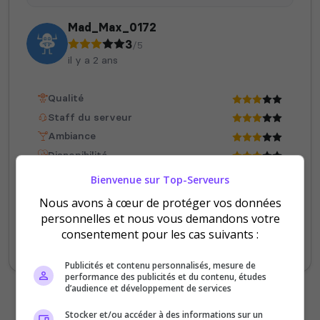
Mad_Max_0172
3
/5
il y a 2 ans
Valheim
Hell Let Loose
Qualité
Staff du serveur
Ambiance
Disponibilité
Bienvenue sur Top-Serveurs
Tout d'abord bonjour, je n'ai pas encore
The Front
Atlas
Nous avons à cœur de protéger vos données
tester le serv et je n'arrive pas à trouver un
personnelles et nous vous demandons votre
lien discord valide ou un lien pour rejoindre
consentement pour les cas suivants :
le serveur, en attente de réponse, merci ^^.
Publicités et contenu personnalisés, mesure de
performance des publicités et du contenu, études
d’audience et développement de services
Dune Awakening
Empyrion
Stocker et/ou accéder à des informations sur un