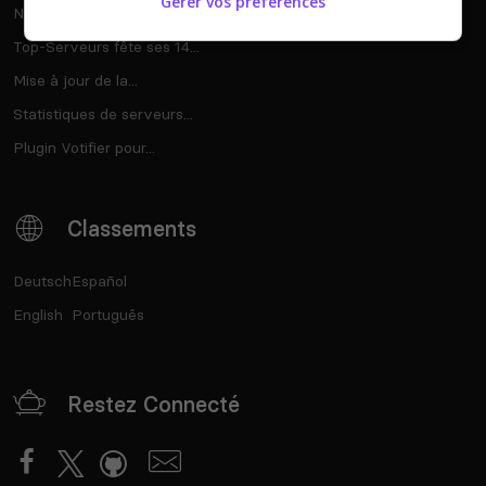
Gérer vos préférences
Notre deuxième maj...
Top-Serveurs fête ses 14...
Mise à jour de la...
Statistiques de serveurs...
Plugin Votifier pour...
Classements
Deutsch
Español
English
Português
Restez Connecté