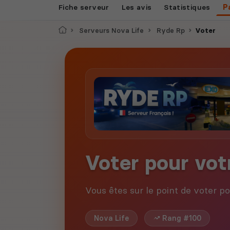
Fiche serveur
Les avis
Statistiques
P
Accueil
Serveurs Nova Life
Ryde Rp
Voter
Voter pour vot
Vous êtes sur le point de voter p
Nova Life
Rang #100