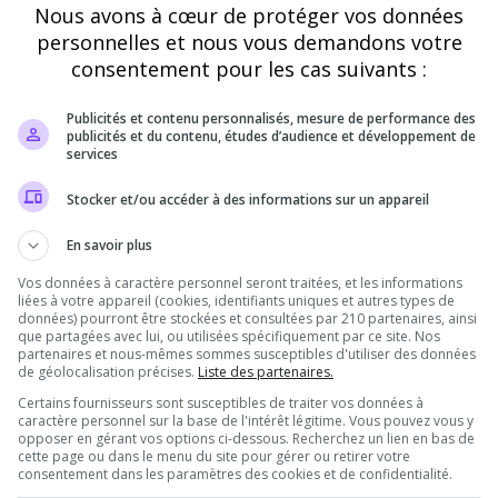
Nous avons à cœur de protéger vos données
Vérification
personnelles et nous vous demandons votre
Requis
consentement pour les cas suivants :
Publicités et contenu personnalisés, mesure de performance des
Cette étape nous aide à lutter contre les votes
publicités et du contenu, études d’audience et développement de
automatisés
services
Stocker et/ou accéder à des informations sur un appareil
En savoir plus
Vos données à caractère personnel seront traitées, et les informations
liées à votre appareil (cookies, identifiants uniques et autres types de
données) pourront être stockées et consultées par 210 partenaires, ainsi
que partagées avec lui, ou utilisées spécifiquement par ce site. Nos
partenaires et nous-mêmes sommes susceptibles d'utiliser des données
de géolocalisation précises.
Liste des partenaires.
Pourquoi voter pour Ryde Rp ?
Certains fournisseurs sont susceptibles de traiter vos données à
caractère personnel sur la base de l'intérêt légitime. Vous pouvez vous y
opposer en gérant vos options ci-dessous. Recherchez un lien en bas de
cette page ou dans le menu du site pour gérer ou retirer votre
consentement dans les paramètres des cookies et de confidentialité.