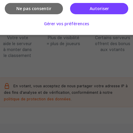
Ne pas consentir
Autoriser
Améliore le
Soutient la
Récompenses
Gérer vos préférences
classement
communauté
possibles
Votre vote
Plus de visibilité
Certains serveurs
aide le serveur
= plus de joueurs
offrent des bonus
à monter dans
aux votants
le classement
En votant, vous acceptez de nous partager votre adresse IP à
des fins d'analyse et de vérification, conformément à notre
politique de protection des données
.