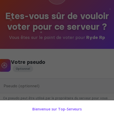
Etes-vous sûr de vouloir
voter pour ce serveur ?
Vous êtes sur le point de voter pour
Ryde Rp
Votre pseudo
Optionnel
Ce pseudo peut être utilisé par le propriétaire du serveur pour vous
attribuer des récompenses en jeu
Bienvenue sur Top-Serveurs