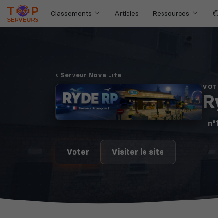
Classements
Articles
Ressources
Serveur Nova Life
VOT
R
n°
Voter
Visiter le site