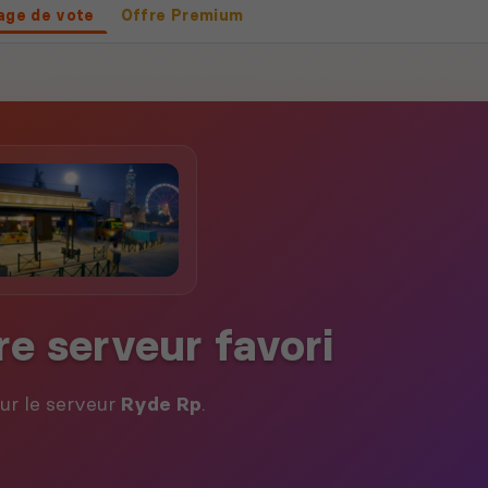
age de vote
Offre Premium
re serveur favori
our le serveur
Ryde Rp
.