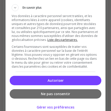
En savoir plus
Vos données à caractère personnel seront traitées, et les
informations liées à votre appareil (cookies, identifiants
uniques et autres types de données) pourront être stockées
et consultées par 210 partenaires, ainsi que partagées avec
lui, ou utilisées spécifiquement par ce site. Nos partenaires et
nous-mêmes sommes susceptibles d'utiliser des données de
géolocalisation précises.
Liste des partenaires.
Soutient la communauté
Certains fournisseurs sont susceptibles de traiter vos
Plus de visibilité = plus de joueurs
données à caractère personnel sur la base de l'intérêt
légitime. Vous pouvez vous y opposer en gérant vos options
ci-dessous. Recherchez un lien en bas de cette page ou dans
le menu du site pour gérer ou retirer votre consentement
dans les paramètres des cookies et de confidentialité.
Autoriser
Récompenses possibles
Ne pas consentir
Certains serveurs offrent des bonus aux
votants
Gérer vos préférences