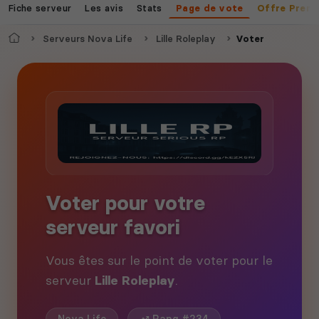
Fiche serveur
Les avis
Stats
Page de vote
Offre Prem
Accueil
Serveurs Nova Life
Lille Roleplay
Voter
Voter pour votre
serveur favori
Vous êtes sur le point de voter pour le
serveur
Lille Roleplay
.