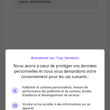
votes automatisés
Pourquoi voter pour Lille
Bienvenue sur Top-Serveurs
Roleplay ?
Nous avons à cœur de protéger vos données
personnelles et nous vous demandons votre
consentement pour les cas suivants :
Publicités et contenu personnalisés, mesure de
performance des publicités et du contenu, études
d’audience et développement de services
Améliore le classement
Stocker et/ou accéder à des informations sur un
Votre vote aide le serveur à monter dans le
appareil
classement