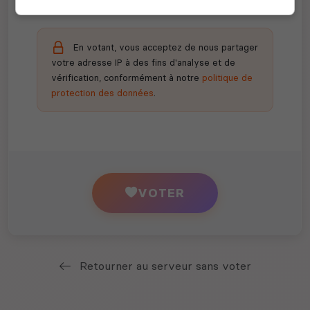
En votant, vous acceptez de nous partager
votre adresse IP à des fins d'analyse et de
vérification, conformément à notre
politique de
protection des données
.
VOTER
Retourner au serveur sans voter