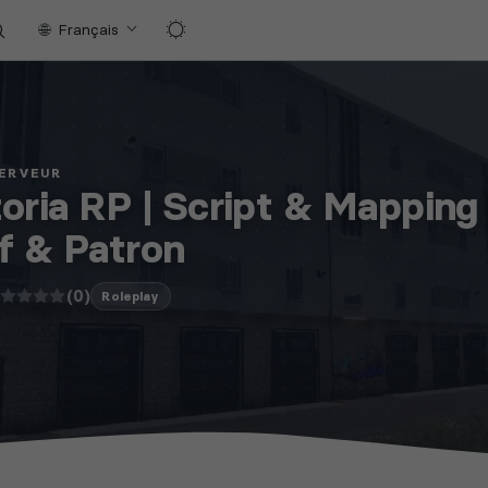
Français
SERVEUR
oria RP | Script & Mapping 
f & Patron
(0)
Roleplay