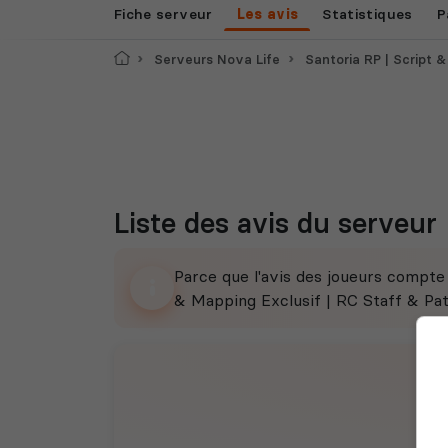
Fiche serveur
Les avis
Statistiques
P
Accueil
Serveurs Nova Life
Santoria RP | Script & Mapping E
Liste des avis du serveur
Parce que l'avis des joueurs compt
& Mapping Exclusif | RC Staff & Patr