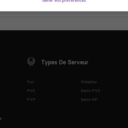
Gérer vos préférences
Types De Serveur
Fun
Roleplay
PVE
Semi-PVE
PVP
Semi-RP
e