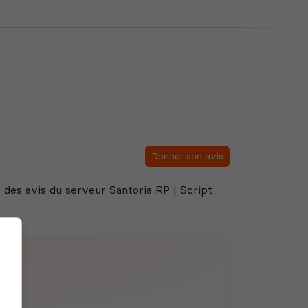
Donner son avis
te des avis du serveur Santoria RP | Script