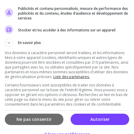
Publicités et contenu personnalisés, mesure de performance des
Il n'y a pas encore d'avis sur ce serveur.
publicités et du contenu, études d’audience et développement de
services
Qualité
Staff du serveur
Ambiance
Disponibil
Stocker et/ou accéder à des informations sur un appareil
En savoir plus
Vos données à caractère personnel seront traitées, et les informations
rveur
liées à votre appareil (cookies, identifiants uniques et autres types de
données) pourront être stockées et consultées par 210 partenaires, ainsi
que partagées avec lui, ou utilisées spécifiquement par ce site. Nos
partenaires et nous-mêmes sommes susceptibles d'utiliser des données
de géolocalisation précises.
Liste des partenaires.
Certains fournisseurs sont susceptibles de traiter vos données à
caractère personnel sur la base de l'intérêt légitime. Vous pouvez vous y
opposer en gérant vos options ci-dessous. Recherchez un lien en bas de
cette page ou dans le menu du site pour gérer ou retirer votre
consentement dans les paramètres des cookies et de confidentialité.
Vous devez être connecté pour ajouter un avis
sur ce serveur !
Ne pas consentir
Autoriser
Se connecter
S'inscrire