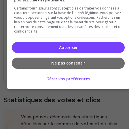
précises.
Liste des partenaires.
Certains fournisseurs sont susceptibles de traiter vos données à
caractère personnel sur la base de l'intérêt légitime. Vous pouvez
4
vous y opposer en gérant vos options ci-dessous. Recherchez un
lien en bas de cette page ou dans le menu du site pour gérer ou
retirer votre consentement dans les paramètres des cookies et de
3
confidentialité.
2
Autoriser
1
Ne pas consentir
0
14h
16h
18h
20h
22h
00h
02h
04h
06h
08h
10h
12h
14h
Gérer vos préférences
Statistiques des votes et clics
Vous pouvez découvrir des statistiques
détaillées sur le nombre de votes et de clics