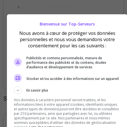
5
4
Bienvenue sur Top-Serveurs
Nous avons à cœur de protéger vos données
3
personnelles et nous vous demandons votre
consentement pour les cas suivants :
2
Publicités et contenu personnalisés, mesure de
1
performance des publicités et du contenu, études
d’audience et développement de services
0
Sep
Oct
Nov
Dec
Jan
Feb
Mar
Apr
May
Jun
Jul
Aug
Stocker et/ou accéder à des informations sur un appareil
En savoir plus
Statistiques horaires
Vos données à caractère personnel seront traitées, et les
informations liées à votre appareil (cookies, identifiants uniques
et autres types de données) pourront être stockées et consultées
par 210 partenaires, ainsi que partagées avec lui, ou utilisées
spécifiquement par ce site. Nos partenaires et nous-mêmes
sommes susceptibles d'utiliser des données de géolocalisation
5