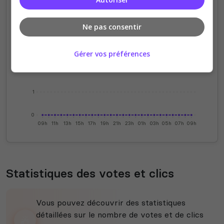
4
Ne pas consentir
3
Gérer vos préférences
2
1
0
09h
11h
13h
15h
17h
19h
21h
23h
01h
03h
05h
07h
09h
Statistiques des votes et clics
Vous pouvez découvrir des statistiques
détaillées sur le nombre de votes et de clics