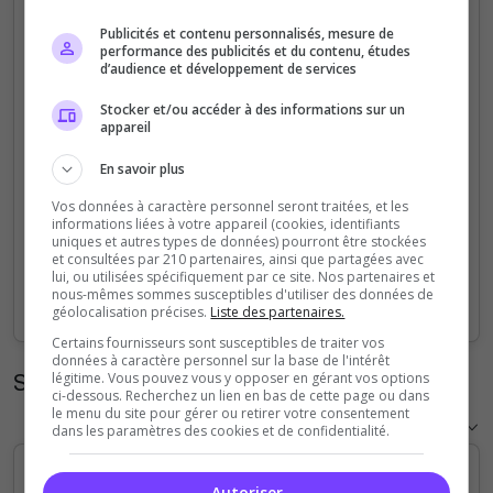
5
Publicités et contenu personnalisés, mesure de
performance des publicités et du contenu, études
d’audience et développement de services
4
Stocker et/ou accéder à des informations sur un
appareil
3
En savoir plus
2
Vos données à caractère personnel seront traitées, et les
informations liées à votre appareil (cookies, identifiants
1
uniques et autres types de données) pourront être stockées
et consultées par 210 partenaires, ainsi que partagées avec
lui, ou utilisées spécifiquement par ce site. Nos partenaires et
0
nous-mêmes sommes susceptibles d'utiliser des données de
Sep
Oct
Nov
Dec
Jan
Feb
Mar
Apr
May
Jun
Jul
Aug
géolocalisation précises.
Liste des partenaires.
Certains fournisseurs sont susceptibles de traiter vos
données à caractère personnel sur la base de l'intérêt
Statistiques horaires
légitime. Vous pouvez vous y opposer en gérant vos options
ci-dessous. Recherchez un lien en bas de cette page ou dans
le menu du site pour gérer ou retirer votre consentement
dans les paramètres des cookies et de confidentialité.
Autoriser
5