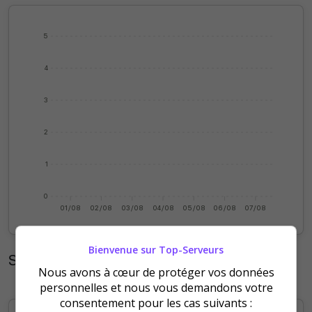
5
4
3
2
1
0
01/08
02/08
03/08
04/08
05/08
06/08
07/08
Bienvenue sur Top-Serveurs
Statistiques mensuelles
Nous avons à cœur de protéger vos données
personnelles et nous vous demandons votre
consentement pour les cas suivants :