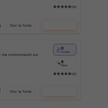
(0)
Voir la fiche
Voter
0
votes
ins ma communauté sur
8
clics
(0)
Voir la fiche
Voter