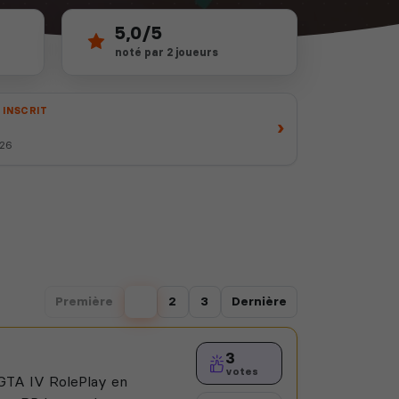
5,0/5
noté par 2 joueurs
 INSCRIT
›
026
Première
1
2
3
Dernière
3
votes
GTA IV RolePlay en