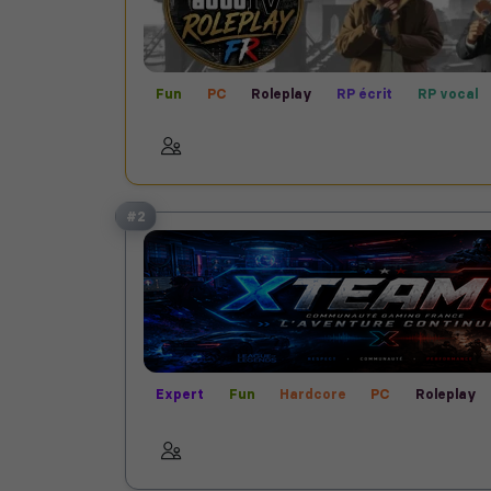
Fun
PC
Roleplay
RP écrit
RP vocal
#2
Expert
Fun
Hardcore
PC
Roleplay
RP vocal