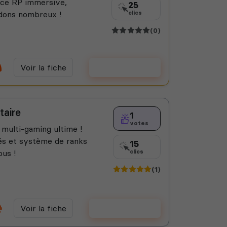
nce RP immersive,
25
ndons nombreux !
clics
(0)
Voir la fiche
Voter
aire
1
votes
ulti-gaming ultime !
és et système de ranks
15
ous !
clics
(1)
Voir la fiche
Voter