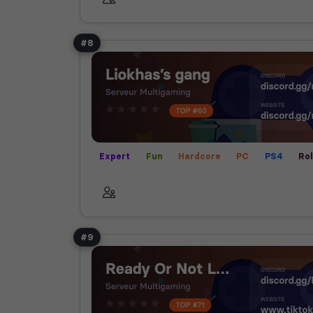
#8
Expert
Fun
Hardcore
PC
PS4
Ro
RP écrit
RP vocal
XBOX
#9