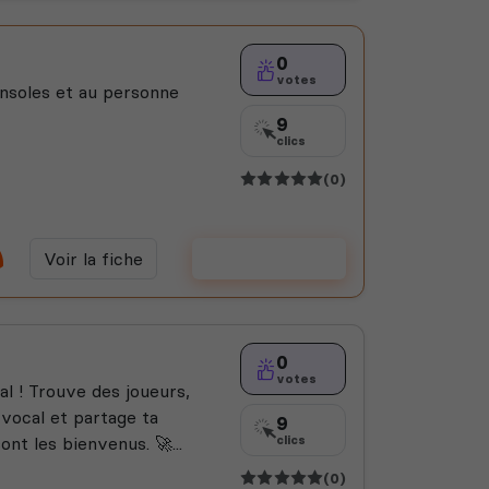
0
votes
onsoles et au personne
9
clics
(0)
Voir la fiche
Voter
0
votes
al ! Trouve des joueurs,
vocal et partage ta
9
nt les bienvenus. 🚀...
clics
(0)