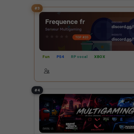
#3
Fun
PS4
RP vocal
XBOX
#4