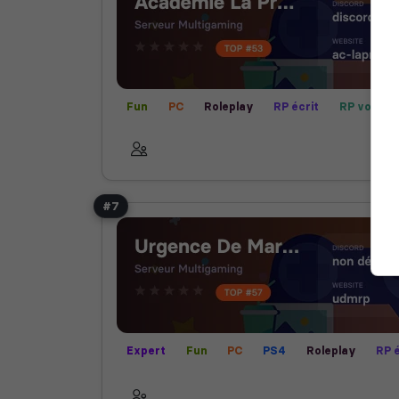
Fun
PC
Roleplay
RP écrit
RP vocal
#7
Expert
Fun
PC
PS4
Roleplay
RP é
RP vocal
XBOX