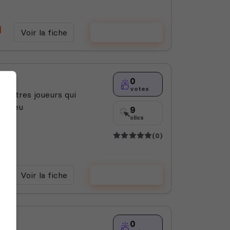
Voir la fiche
Voter
0
votes
d'autres joueurs qui
le jeu
9
clics
(0)
Voir la fiche
Voter
0