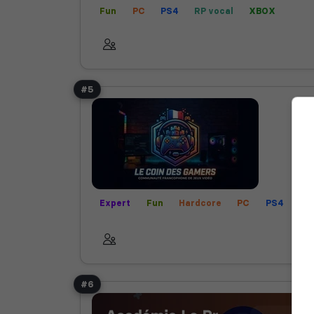
Fun
PC
PS4
RP vocal
XBOX
#5
Expert
Fun
Hardcore
PC
PS4
Ro
RP écrit
RP vocal
XBOX
#6