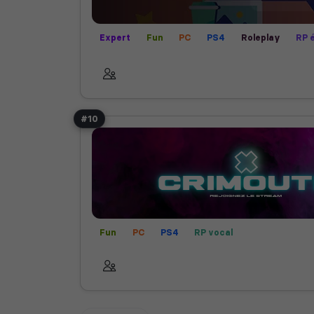
Expert
Fun
PC
PS4
Roleplay
RP é
RP vocal
XBOX
#10
Fun
PC
PS4
RP vocal