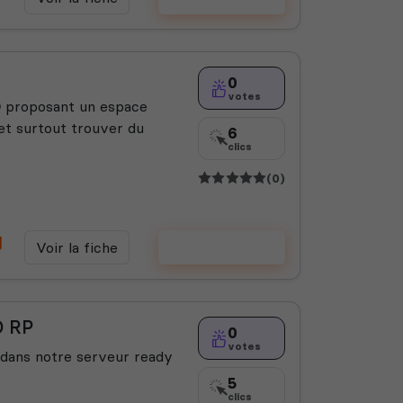
0
votes
 proposant un espace
 et surtout trouver du
6
clics
(0)
Voir la fiche
Voter
D RP
0
votes
 dans notre serveur ready
5
clics