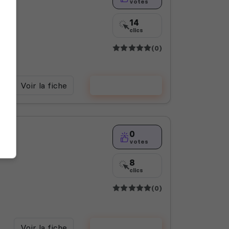
votes
14
clics
(0)
Voir la fiche
Voter
0
votes
8
clics
(0)
Voir la fiche
Voter