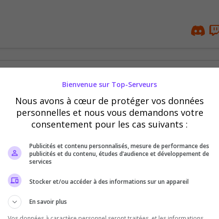
Le Coin des Gamers
Bienvenue sur Top-Serveurs
Veuillez nous rejoindre pour rencontrer 
Nous avons à cœur de protéger vos données
jouent au même jeu que vous, n'importe 
personnelles et nous vous demandons votre
consentement pour les cas suivants :
leplay
Publicités et contenu personnalisés, mesure de performance des
publicités et du contenu, études d’audience et développement de
services
Stocker et/ou accéder à des informations sur un appareil
En savoir plus
Académie La Provence
Vos données à caractère personnel seront traitées, et les informations