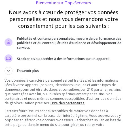
Bienvenue sur Top-Serveurs
attribuer des récompenses en jeu
Nous avons à cœur de protéger vos données
personnelles et nous vous demandons votre
Vérification
consentement pour les cas suivants :
Requis
Publicités et contenu personnalisés, mesure de performance des
publicités et du contenu, études d’audience et développement de
services
Cette étape nous aide à lutter contre les votes
automatisés
Stocker et/ou accéder à des informations sur un appareil
En savoir plus
Vos données à caractère personnel seront traitées, et les informations
liées à votre appareil (cookies, identifiants uniques et autres types de
données) pourront être stockées et consultées par 210 partenaires, ainsi
que partagées avec lui, ou utilisées spécifiquement par ce site. Nos
partenaires et nous-mêmes sommes susceptibles d'utiliser des données
de géolocalisation précises.
Liste des partenaires.
Certains fournisseurs sont susceptibles de traiter vos données à
caractère personnel sur la base de l'intérêt légitime. Vous pouvez vous y
Pourquoi voter pour kentainetv ?
opposer en gérant vos options ci-dessous. Recherchez un lien en bas de
cette page ou dans le menu du site pour gérer ou retirer votre