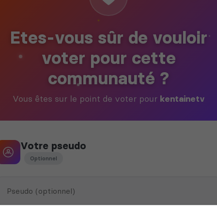
Etes-vous sûr de vouloir
voter pour cette
communauté ?
Vous êtes sur le point de voter pour
kentainetv
Votre pseudo
Optionnel
Ce pseudo peut être utilisé par le propriétaire du serveur pour vous