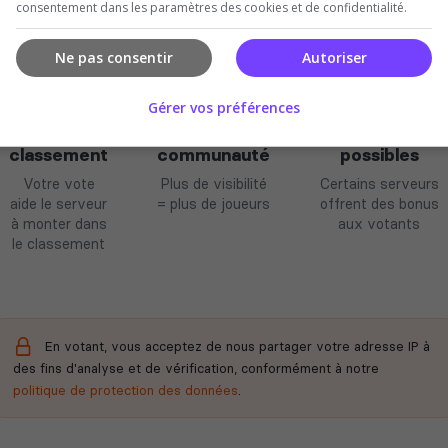
consentement dans les paramètres des cookies et de confidentialité.
Ne pas consentir
Autoriser
Gérer vos préférences
Améliore le
Soutient la
Récompenses
classement
communauté
possibles
Votre vote
Plus de visibilité
Certains serveurs
aide le serveur
= plus de joueurs
offrent des bonus
à monter dans
aux votants
le classement
En votant, vous acceptez de nous partager votre adresse IP à
des fins d'analyse et de vérification, conformément à notre
politique de protection des données
.