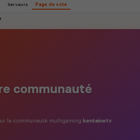
Serveurs
Page de vote
r
tre communauté
 pour la communauté multigaming
kentainetv
.