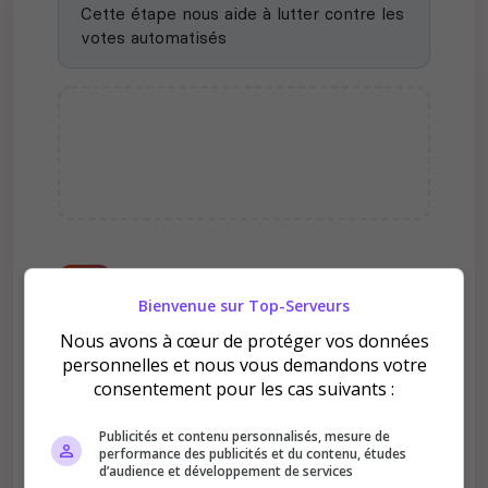
Cette étape nous aide à lutter contre les
votes automatisés
Pourquoi voter pour
Alysheberg ?
Bienvenue sur Top-Serveurs
Nous avons à cœur de protéger vos données
personnelles et nous vous demandons votre
consentement pour les cas suivants :
Publicités et contenu personnalisés, mesure de
performance des publicités et du contenu, études
Améliore le classement
d’audience et développement de services