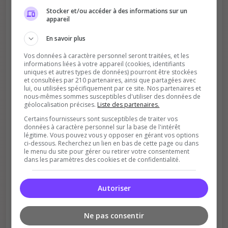
Votre vote aide le serveur à monter dans le
Stocker et/ou accéder à des informations sur un
classement
appareil
En savoir plus
Vos données à caractère personnel seront traitées, et les
informations liées à votre appareil (cookies, identifiants
uniques et autres types de données) pourront être stockées
et consultées par 210 partenaires, ainsi que partagées avec
lui, ou utilisées spécifiquement par ce site. Nos partenaires et
nous-mêmes sommes susceptibles d'utiliser des données de
Soutient la communauté
géolocalisation précises.
Liste des partenaires.
Plus de visibilité = plus de joueurs
Certains fournisseurs sont susceptibles de traiter vos
données à caractère personnel sur la base de l'intérêt
légitime. Vous pouvez vous y opposer en gérant vos options
ci-dessous. Recherchez un lien en bas de cette page ou dans
le menu du site pour gérer ou retirer votre consentement
dans les paramètres des cookies et de confidentialité.
Autoriser
Récompenses possibles
Certains serveurs offrent des bonus aux
Ne pas consentir
votants