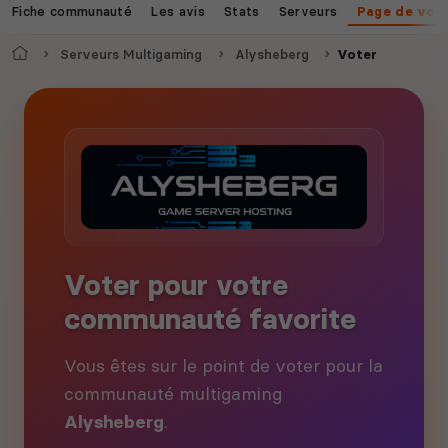
Fiche communauté
Les avis
Stats
Serveurs
Page de vot
Accueil
Serveurs Multigaming
Alysheberg
Voter
Voter pour votre
communauté favorite
Vous êtes sur le point de voter pour la
communauté multigaming
Alysheberg
.