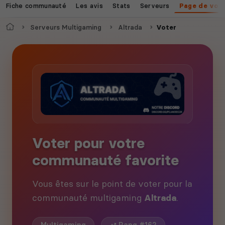
Fiche communauté
Les avis
Stats
Serveurs
Page de vot
Accueil
Serveurs Multigaming
Altrada
Voter
Voter pour votre
communauté favorite
Vous êtes sur le point de voter pour la
communauté multigaming
Altrada
.