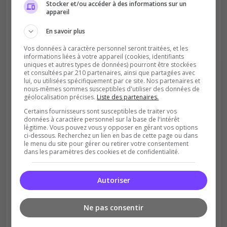
Stocker et/ou accéder à des informations sur un
appareil
En savoir plus
Vos données à caractère personnel seront traitées, et les
informations liées à votre appareil (cookies, identifiants
uniques et autres types de données) pourront être stockées
et consultées par 210 partenaires, ainsi que partagées avec
lui, ou utilisées spécifiquement par ce site. Nos partenaires et
Soutient la communauté
nous-mêmes sommes susceptibles d'utiliser des données de
géolocalisation précises.
Liste des partenaires.
Plus de visibilité = plus de joueurs
Certains fournisseurs sont susceptibles de traiter vos
données à caractère personnel sur la base de l'intérêt
légitime. Vous pouvez vous y opposer en gérant vos options
ci-dessous. Recherchez un lien en bas de cette page ou dans
le menu du site pour gérer ou retirer votre consentement
dans les paramètres des cookies et de confidentialité.
Autoriser
Récompenses possibles
Certains serveurs offrent des bonus aux
Ne pas consentir
votants