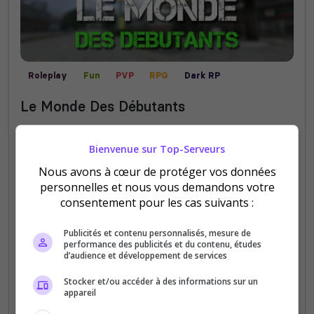
Roleplay
Fun
PVP
RPG
Dark RP
Mods communautaires
Real Life
Le Monde Des Débutants
Un serveur DARKRP atypique, unique en son
genre, avec une communauté chaleureuse.
Bienvenue sur Top-Serveurs
Débutant ou expérimenté, vous trouverez votre
Nous avons à cœur de protéger vos données
place chez nous !
personnelles et nous vous demandons votre
consentement pour les cas suivants :
252
2 603
votes
clics
Publicités et contenu personnalisés, mesure de
performance des publicités et du contenu, études
(2)
d’audience et développement de services
1/100
Joueurs
Stocker et/ou accéder à des informations sur un
appareil