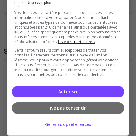
En savoir plus
Voir le serveur
Voter
Vos données à caractère personnel seront traitées, et les
informations liées à votre appareil (cookies, identifiants
uniques et autres types de données) pourront être stockées
Voir tous les serveurs
et consultées par 210 partenaires, ainsi que partagées avec
lui, ou utilisées spécifiquement par ce site. Nos partenaires et
nous-mêmes sommes susceptibles d'utiliser des données de
géolocalisation précises.
Liste des partenaires.
Statistiques
Certains fournisseurs sont susceptibles de traiter vos
données à caractère personnel sur la base de l'intérêt
légitime. Vous pouvez vous y opposer en gérant vos options
ci-dessous. Recherchez un lien en bas de cette page ou dans
Votes et clics journaliers
le menu du site pour gérer ou retirer votre consentement
dans les paramètres des cookies et de confidentialité.
5
Autoriser
4
3
Ne pas consentir
2
Gérer vos préférences
1