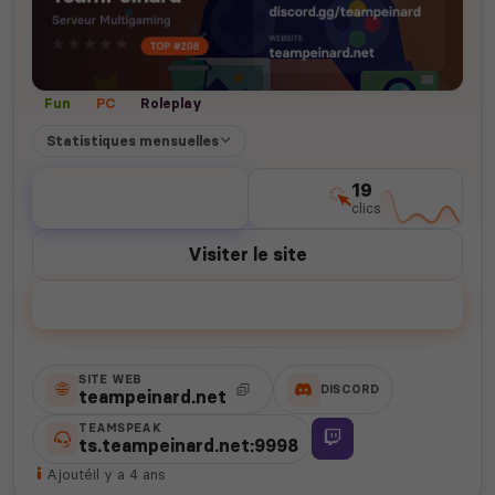
Fun
PC
Roleplay
Statistiques mensuelles
0
19
votes
clics
Visiter le site
Voter
SITE WEB
DISCORD
teampeinard.net
TEAMSPEAK
ts.teampeinard.net:9998
Ajouté
il y a 4 ans