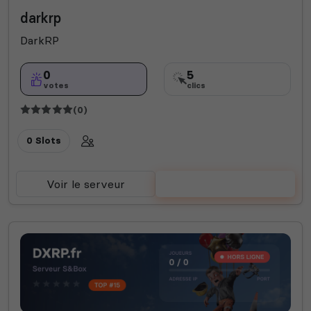
darkrp
DarkRP
0
5
votes
clics
(0)
0 Slots
Voir le serveur
Voter