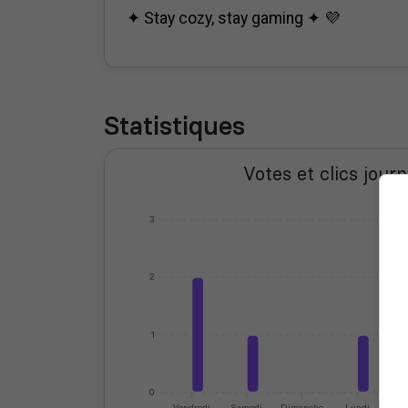
✦ Stay cozy, stay gaming ✦ 💜
Statistiques
Votes et clics journ
3
2
1
0
Vendredi
Samedi
Dimanche
Lundi
M