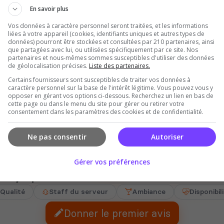
En savoir plus
Votes
Clics
Vos données à caractère personnel seront traitées, et les informations
liées à votre appareil (cookies, identifiants uniques et autres types de
données) pourront être stockées et consultées par 210 partenaires, ainsi
que partagées avec lui, ou utilisées spécifiquement par ce site. Nos
partenaires et nous-mêmes sommes susceptibles d'utiliser des données
de géolocalisation précises.
Liste des partenaires.
Certains fournisseurs sont susceptibles de traiter vos données à
caractère personnel sur la base de l'intérêt légitime. Vous pouvez vous y
munauté
opposer en gérant vos options ci-dessous. Recherchez un lien en bas de
cette page ou dans le menu du site pour gérer ou retirer votre
consentement dans les paramètres des cookies et de confidentialité.
Ne pas consentir
Autoriser
Gérer vos préférences
Il n'y a pas encore d'avis sur cette communauté
Qualité
Staff du serveur
Ambiance
Disponibil
Donner le premier avis