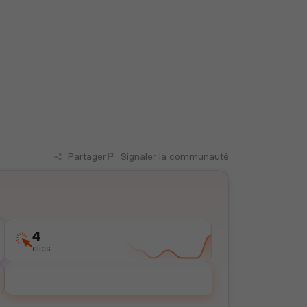
Partager
Signaler
la communauté
4
clics
Voter