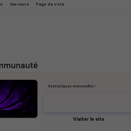
es
Serveurs
Page de vote
ommunauté
Statistiques mensuelles
0
votes
Visiter le site