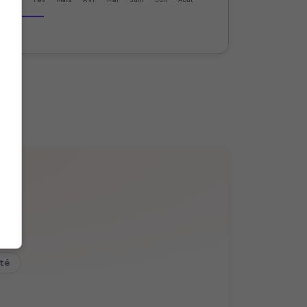
.
ité