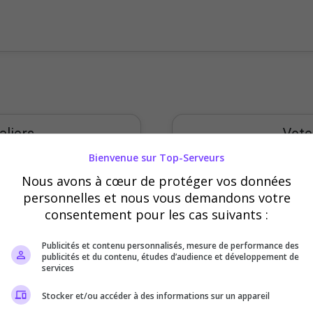
aliers
Vote
Bienvenue sur Top-Serveurs
60
Nous avons à cœur de protéger vos données
personnelles et nous vous demandons votre
consentement pour les cas suivants :
40
Publicités et contenu personnalisés, mesure de performance des
publicités et du contenu, études d’audience et développement de
20
services
Stocker et/ou accéder à des informations sur un appareil
0
ardi
Mercredi
Jeudi
Sept
Oct
Nov
Déc