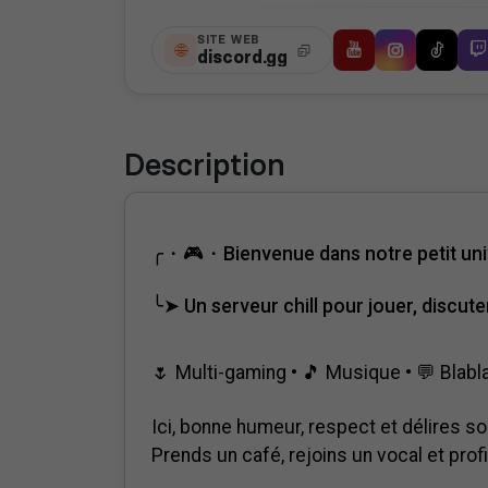
SITE WEB
discord.gg
Description
╭・🎮・Bienvenue dans notre petit un
╰➤ Un serveur chill pour jouer, discut
🌷 Multi-gaming • 🎵 Musique • 💬 Blab
Ici, bonne humeur, respect et délires s
Prends un café, rejoins un vocal et prof