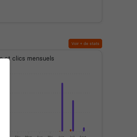
Voir + de stats
s et clics mensuels
Jan
Fév
Mars
Avr
Mai
Juin
Juil
Aout