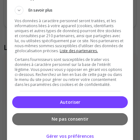
Sept
Oct
Nov
Déc
Jan
Fév
Mars
Avr
Mai
Juil
En savoir plus
Votes
Clics
Vos données à caractère personnel seront traitées, et les
informations liées à votre appareil (cookies, identifiants
uniques et autres types de données) pourront être stockées
et consultées par 210 partenaires, ainsi que partagées avec
lui, ou utilisées spécifiquement par ce site. Nos partenaires et
Liste des avis de la communauté
nous-mêmes sommes susceptibles d'utiliser des données de
géolocalisation précises.
Liste des partenaires.
Certains fournisseurs sont susceptibles de traiter vos
données à caractère personnel sur la base de l'intérêt
légitime. Vous pouvez vous y opposer en gérant vos options
ci-dessous. Recherchez un lien en bas de cette page ou dans
le menu du site pour gérer ou retirer votre consentement
dans les paramètres des cookies et de confidentialité.
Il n'y a pas encore d'avis sur cette
Autoriser
communauté.
Qualité
Staff du serveur
Ne pas consentir
Ambiance
Disponibilité
Gérer vos préférences
Donner le premier avis