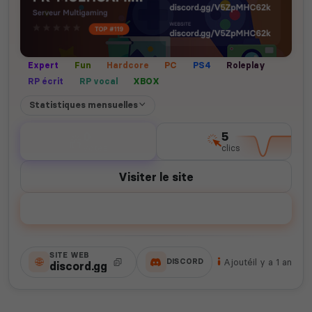
Expert
Fun
Hardcore
PC
PS4
Roleplay
RP écrit
RP vocal
XBOX
Statistiques mensuelles
0
5
votes
clics
Visiter le site
Voter
SITE WEB
Ajouté
il y a 1 an
DISCORD
discord.gg