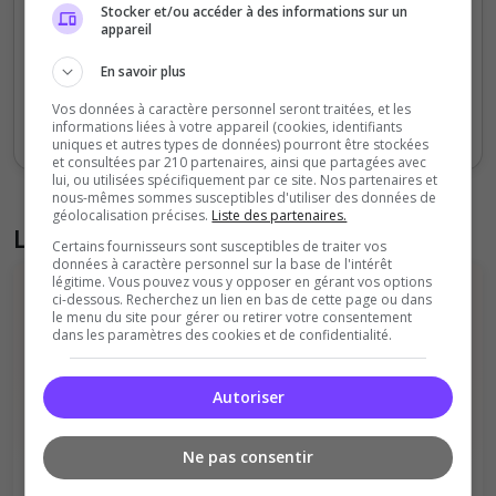
Stocker et/ou accéder à des informations sur un
20
appareil
0
En savoir plus
Sept
Oct
Nov
Déc
Jan
Fév
Mars
Avr
Mai
Juil
Vos données à caractère personnel seront traitées, et les
informations liées à votre appareil (cookies, identifiants
Votes
Clics
uniques et autres types de données) pourront être stockées
et consultées par 210 partenaires, ainsi que partagées avec
lui, ou utilisées spécifiquement par ce site. Nos partenaires et
nous-mêmes sommes susceptibles d'utiliser des données de
géolocalisation précises.
Liste des partenaires.
Liste des avis de la communauté
Certains fournisseurs sont susceptibles de traiter vos
données à caractère personnel sur la base de l'intérêt
légitime. Vous pouvez vous y opposer en gérant vos options
ci-dessous. Recherchez un lien en bas de cette page ou dans
le menu du site pour gérer ou retirer votre consentement
dans les paramètres des cookies et de confidentialité.
Autoriser
Il n'y a pas encore d'avis sur cette
communauté.
Ne pas consentir
Qualité
Staff du serveur