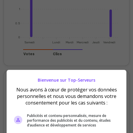
1
0.5
0
Samedi
Lundi
Mardi
Mercredi
Jeudi
Vendredi
Votes
Clics
Votes et clics mensuels
Bienvenue sur Top-Serveurs
Nous avons à cœur de protéger vos données
100
personnelles et nous vous demandons votre
consentement pour les cas suivants :
80
Publicités et contenu personnalisés, mesure de
60
performance des publicités et du contenu, études
d’audience et développement de services
40