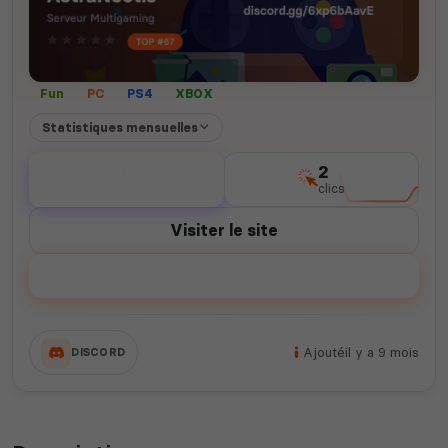
Fun
PC
PS4
XBOX
Statistiques mensuelles
0
2
votes
clics
Visiter le site
Voter
Ajouté
il y a 9 mois
DISCORD