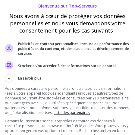
Ce pseudo peut être utilisé par le propriétaire du serveur pour vous
Bienvenue sur Top-Serveurs
attribuer des récompenses en jeu
Nous avons à cœur de protéger vos données
personnelles et nous vous demandons votre
Vérification
consentement pour les cas suivants :
Requis
Publicités et contenu personnalisés, mesure de performance des
publicités et du contenu, études d’audience et développement de
services
Cette étape nous aide à lutter contre les votes
automatisés
Stocker et/ou accéder à des informations sur un appareil
En savoir plus
Vos données à caractère personnel seront traitées, et les informations
liées à votre appareil (cookies, identifiants uniques et autres types de
données) pourront être stockées et consultées par 210 partenaires, ainsi
que partagées avec lui, ou utilisées spécifiquement par ce site. Nos
partenaires et nous-mêmes sommes susceptibles d'utiliser des données
de géolocalisation précises.
Liste des partenaires.
Certains fournisseurs sont susceptibles de traiter vos données à
caractère personnel sur la base de l'intérêt légitime. Vous pouvez vous y
Pourquoi voter pour RoyaleCraft -
opposer en gérant vos options ci-dessous. Recherchez un lien en bas de