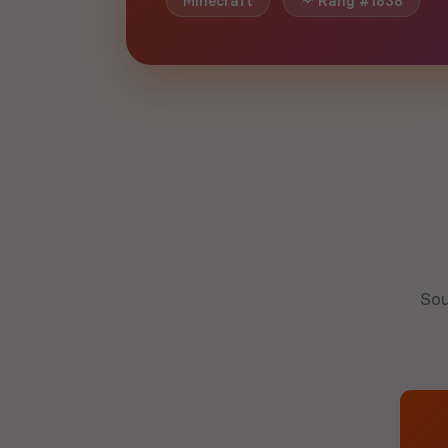
Minecraft
Rang #1838
Sou