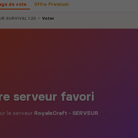
age de vote
Offre Premium
UR SURVIVAL 1.20
Voter
re serveur favori
our le serveur
RoyaleCraft - SERVEUR