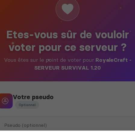
Etes-vous sûr de vouloir
voter pour ce serveur ?
Vous êtes sur le point de voter pour
RoyaleCraft -
SERVEUR SURVIVAL 1.20
Votre pseudo
Optionnel